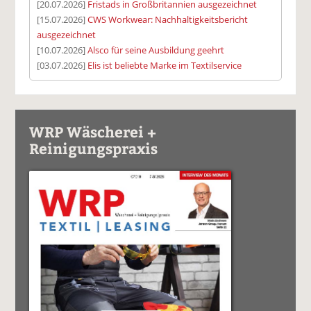
[20.07.2026]
Fristads in Großbritannien ausgezeichnet
[15.07.2026]
CWS Workwear: Nachhaltigkeitsbericht
ausgezeichnet
[10.07.2026]
Alsco für seine Ausbildung geehrt
[03.07.2026]
Elis ist beliebte Marke im Textilservice
WRP Wäscherei +
Reinigungspraxis