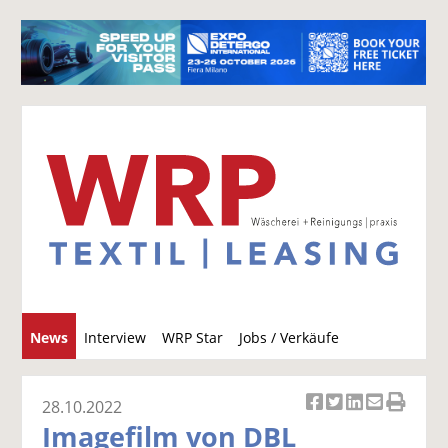
S
News
Interview
WRP Star
Jobs / Verkäufe
u
c
h
28.10.2022
Ar
Ar
Ar
Ar
Ar
e
Imagefilm von DBL
ti
ti
ti
ti
ti