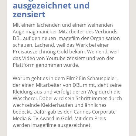
ausgezeichnet und
k
k
k
k
k
zensiert
el
el
el
el
el
a
t
a
p
D
Mit einem lachenden und einem weinenden
uf
wi
uf
er
ru
Auge mag mancher Mitarbeiter des Verbunds
F
tt
Li
E
ck
DBL auf den neuen Imagefilm der Organisation
ac
er
n
m
e
schauen. Lachend, weil das Werk bei einer
e
n
k
ai
n
Preisauszeichnung Gold bekam. Weinend, weil
b
e
l
das Video von Youtube zensiert und von der
o
di
v
Plattform genommen wurde.
o
n
er
k
te
se
Worum geht es in dem Film? Ein Schauspieler,
te
il
n
der einen Mitarbeiter von DBL mimt, zieht seine
il
e
d
Kleidung aus und verfolgt deren Weg durch die
e
n
e
Wäscherei. Dabei wird sein Schritt immer durch
n
n
wechselnde Kleiderhaufen und ähnliches
bedeckt. Dafür gab es den Cannes Corporate
Media & TV Award in Gold. Mit dem Preis
werden Imagefilme ausgezeichnet.