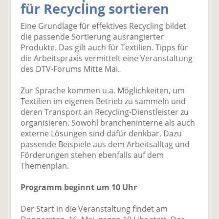
für Recycling sortieren
k
k
k
k
k
el
el
el
el
el
Eine Grundlage für effektives Recycling bildet
a
t
a
p
D
die passende Sortierung ausrangierter
uf
wi
uf
er
ru
Produkte. Das gilt auch für Textilien. Tipps für
F
tt
Li
E
ck
die Arbeitspraxis vermittelt eine Veranstaltung
ac
er
n
m
e
des DTV-Forums Mitte Mai.
e
n
k
ai
n
b
e
l
Zur Sprache kommen u.a. Möglichkeiten, um
o
di
v
Textilien im eigenen Betrieb zu sammeln und
o
n
er
deren Transport an Recycling-Dienstleister zu
k
te
se
organisieren. Sowohl brancheninterne als auch
te
il
n
externe Lösungen sind dafür denkbar. Dazu
il
e
d
passende Beispiele aus dem Arbeitsalltag und
e
n
e
Förderungen stehen ebenfalls auf dem
n
n
Themenplan.
Programm beginnt um 10 Uhr
Der Start in die Veranstaltung findet am