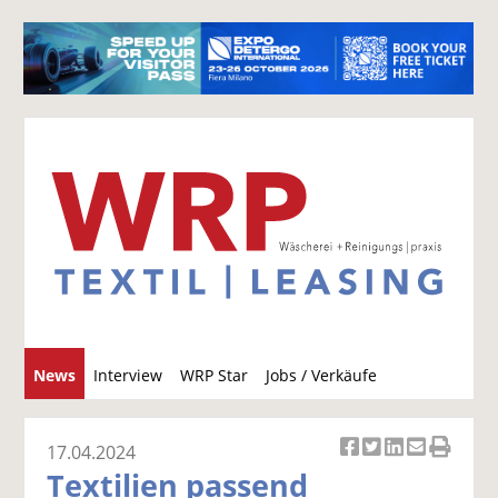
S
News
Interview
WRP Star
Jobs / Verkäufe
u
c
h
17.04.2024
Ar
Ar
Ar
Ar
Ar
e
Textilien passend
ti
ti
ti
ti
ti