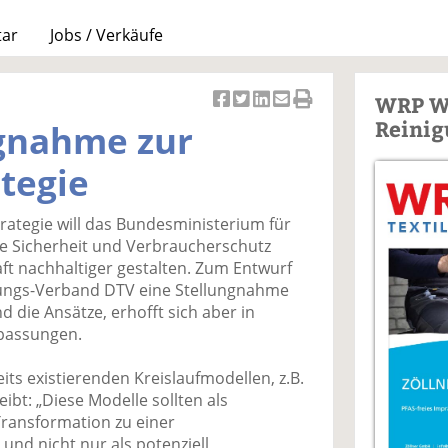
tar
Jobs / Verkäufe
WRP W
Ar
Ar
Ar
Ar
Ar
Reinig
ngnahme zur
ti
ti
ti
ti
ti
k
k
k
k
k
ategie
el
el
el
el
el
a
t
a
p
D
trategie will das Bundesministerium für
uf
wi
uf
er
ru
e Sicherheit und Verbraucherschutz
F
tt
Li
E
ck
ft nachhaltiger gestalten. Zum Entwurf
ac
er
n
m
e
gungs-Verband DTV eine Stellungnahme
e
n
k
ai
n
d die Ansätze, erhofft sich aber in
b
e
l
passungen.
o
di
v
o
n
er
its existierenden Kreislaufmodellen, z.B.
k
te
se
eibt: „Diese Modelle sollten als
te
il
n
Transformation zu einer
il
e
d
 und nicht nur als potenziell