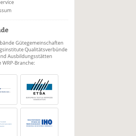
ervice
ssum
nde
rbände Gütegemeinschaften
sinstitute Qualitätsverbünde
und Ausbildungsstätten
ie WRP-Branche: