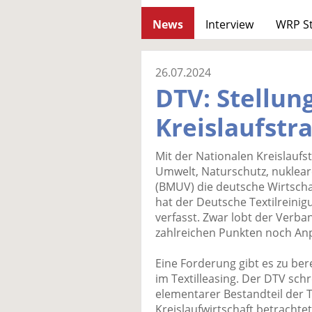
News
Interview
WRP S
26.07.2024
DTV: Stellu
Kreislaufstr
Mit der Nationalen Kreislaufs
Umwelt, Naturschutz, nuklear
(BMUV) die deutsche Wirtscha
hat der Deutsche Textilreini
verfasst. Zwar lobt der Verban
zahlreichen Punkten noch An
Eine Forderung gibt es zu bere
im Textilleasing. Der DTV schr
elementarer Bestandteil der 
Kreislaufwirtschaft betrachtet