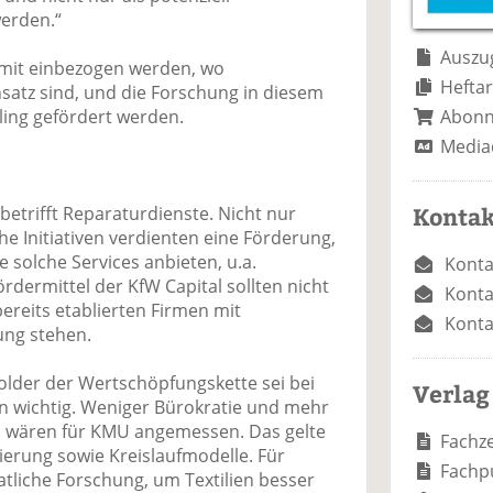
e
n
e
werden.“
n
n
Auszug
 mit einbezogen werden, wo
Heftar
satz sind, und die Forschung in diesem
Abon
ling gefördert werden.
Media
Kontak
etrifft Reparaturdienste. Nicht nur
e Initiativen verdienten eine Förderung,
 solche Services anbieten, u.a.
Konta
ördermittel der KfW Capital sollten nicht
Konta
ereits etablierten Firmen mit
Konta
ung stehen.
older der Wertschöpfungskette sei bei
Verlag
n wichtig. Weniger Bürokratie und mehr
 wären für KMU angemessen. Das gelte
Fachze
sierung sowie Kreislaufmodelle. Für
Fachp
aatliche Forschung, um Textilien besser