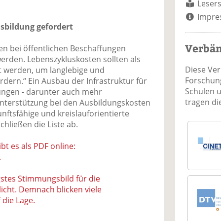
Lesers
Impre
usbildung gefordert
Verbä
ten bei öffentlichen Beschaffungen
werden. Lebenszykluskosten sollten als
Diese Ve
t werden, um langlebige und
Forschung
rdern.“ Ein Ausbau der Infrastruktur für
Schulen 
gungen - darunter auch mehr
tragen d
 Unterstützung bei den Ausbildungskosten
ftsfähige und kreislauforientierte
chließen die Liste ab.
bt es als PDF online:
.
gstes Stimmungsbild für die
licht. Demnach blicken viele
die Lage.