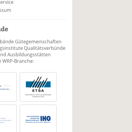
ervice
ssum
nde
rbände Gütegemeinschaften
sinstitute Qualitätsverbünde
und Ausbildungsstätten
ie WRP-Branche: