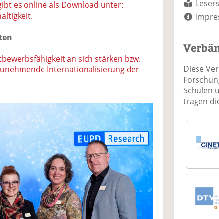
Lesers
gibt es online als Download unter:
ltigkeit.
Impre
ten
Verbä
ttbewerbsfähigkeit an sich stärken bzw.
Diese Ve
 zunehmende Internationalisierung der
Forschung
Schulen 
tragen d