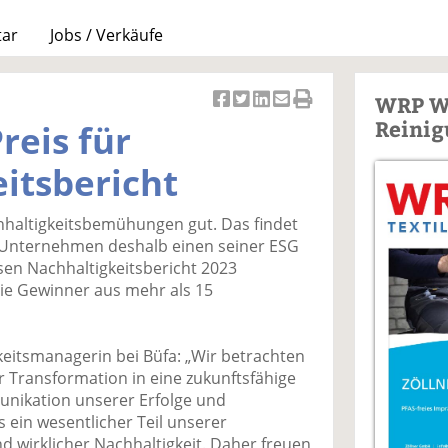
tar
Jobs / Verkäufe
WRP W
Ar
Ar
Ar
Ar
Ar
Reinig
reis für
ti
ti
ti
ti
ti
k
k
k
k
k
itsbericht
el
el
el
el
el
a
t
a
p
D
hhaltigkeitsbemühungen gut. Das findet
uf
wi
uf
er
ru
Unternehmen deshalb einen seiner ESG
F
tt
Li
E
ck
en Nachhaltigkeitsbericht 2023
ac
er
n
m
e
ie Gewinner aus mehr als 15
e
n
k
ai
n
b
e
l
o
di
v
itsmanagerin bei Büfa: „Wir betrachten
o
n
er
r Transformation in eine zukunftsfähige
k
te
se
unikation unserer Erfolge und
te
il
n
 ein wesentlicher Teil unserer
il
e
d
wirklicher Nachhaltigkeit. Daher freuen