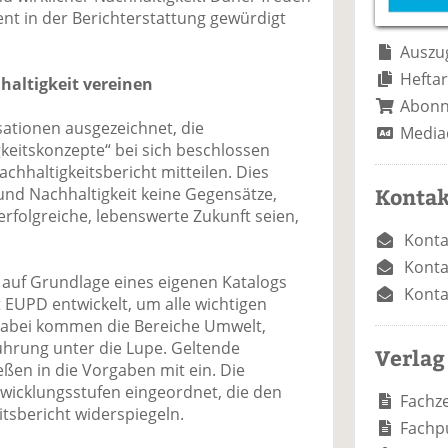
e
n
e
nt in der Berichterstattung gewürdigt
n
n
Auszug
Heftar
haltigkeit vereinen
Abon
ationen ausgezeichnet, die
Media
keitskonzepte“ bei sich beschlossen
chhaltigkeitsbericht mitteilen. Dies
Kontak
 und Nachhaltigkeit keine Gegensätze,
erfolgreiche, lebenswerte Zukunft seien,
Konta
Konta
 auf Grundlage eines eigenen Katalogs
Konta
t EUPD entwickelt, um alle wichtigen
 Dabei kommen die Bereiche Umwelt,
hrung unter die Lupe. Geltende
Verlag
ßen in die Vorgaben mit ein. Die
twicklungsstufen eingeordnet, die den
Fachze
itsbericht widerspiegeln.
Fachp