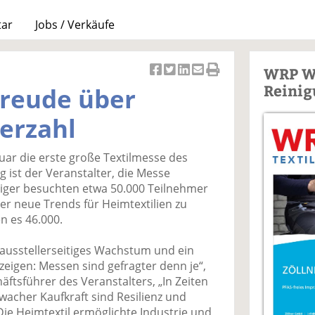
tar
Jobs / Verkäufe
WRP W
Ar
Ar
Ar
Ar
Ar
Reinig
Freude über
ti
ti
ti
ti
ti
k
k
k
k
k
erzahl
el
el
el
el
el
a
t
a
p
D
nuar die erste große Textilmesse des
uf
wi
uf
er
ru
g ist der Veranstalter, die Messe
F
tt
Li
E
ck
lbiger besuchten etwa 50.000 Teilnehmer
ac
er
n
m
e
er neue Trends für Heimtextilien zu
e
n
k
ai
n
n es 46.000.
b
e
l
o
di
v
ausstellerseitiges Wachstum und ein
o
n
er
eigen: Messen sind gefragter denn je“,
k
te
se
äftsführer des Veranstalters, „In Zeiten
te
il
n
wacher Kaufkraft sind Resilienz und
il
e
d
ie Heimtextil ermöglichte Industrie und