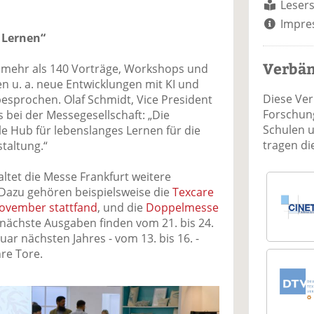
Lesers
Impre
s Lernen“
Verbä
 mehr als 140 Vorträge, Workshops und
n u. a. neue Entwicklungen mit KI und
Diese Ve
besprochen. Olaf Schmidt, Vice President
Forschung
s bei der Messegesellschaft: „Die
Schulen 
ale Hub für lebenslanges Lernen für die
tragen d
taltung.“
ltet die Messe Frankfurt weitere
 Dazu gehören beispielsweise die
Texcare
 November stattfand
, und die
Doppelmesse
 nächste Ausgaben finden vom 21. bis 24.
nuar nächsten Jahres - vom 13. bis 16. -
hre Tore.