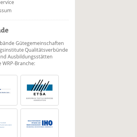
ervice
ssum
nde
rbände Gütegemeinschaften
sinstitute Qualitätsverbünde
und Ausbildungsstätten
ie WRP-Branche: