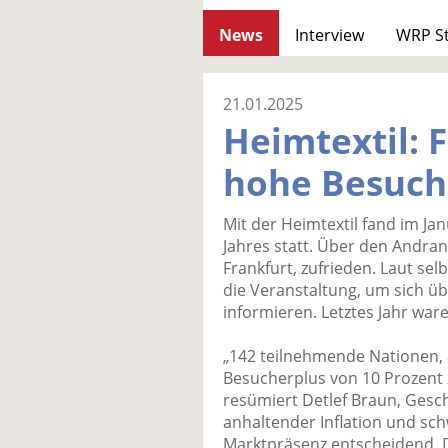
News
Interview
WRP S
21.01.2025
Heimtextil: 
hohe Besuch
Mit der Heimtextil fand im Ja
Jahres statt. Über den Andran
Frankfurt, zufrieden. Laut se
die Veranstaltung, um sich üb
informieren. Letztes Jahr ware
„142 teilnehmende Nationen, 
Besucherplus von 10 Prozent z
resümiert Detlef Braun, Gesch
anhaltender Inflation und sch
Marktpräsenz entscheidend. D