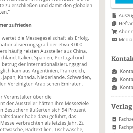
e
n
e
e zu erschließen und damit den globalen
n
n
ten.“
Auszug
Heftar
mer zufrieden
Abon
wertet die Messegesellschaft als Erfolg.
Media
rnationalisierungsgrad der etwa 3.000
ers häufig reisten Aussteller aus China,
Kontak
schland, Italien, Spanien, Portugal und
 betrug der Internationalisierungsgrad
lich kam aus Argentinien, Frankreich,
Konta
en, Japan, Kanada, Niederlande, Schweden,
Konta
en Vereinigten Arabischen Emiraten.
Konta
er Veranstalter über die
nt der Aussteller hätten ihre Messeziele
Verlag
ten Besuchern äußerten sich 94 Prozent
thaltsdauer habe dazu geführt, das
Fachze
Messe verbrachten als letztes Jahr. Zu
Fachp
Bettwäsche, Badtextilien, Tischwäsche,