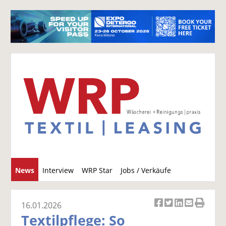
S
News
Interview
WRP Star
Jobs / Verkäufe
u
c
h
16.01.2026
Ar
Ar
Ar
Ar
Ar
e
Textilpflege: So
ti
ti
ti
ti
ti