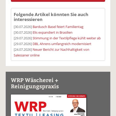
Folgende Artikel könnten Sie auch
interessieren
[30.07.2026]
Bardusch Basel feiert Familientag
[30.07.2026]
Elis expandiert in Brasilien
[29.07.2026]
Stimmung in der Textilpflege kühlt weiter ab
[29.07.2026]
DBL Ahrens umfangreich modernisiert
[24.07.2026]
Neuer Bericht zur Nachhaltigkeit von
Salesianer online
WRP Wäscherei +
Reinigungspraxis