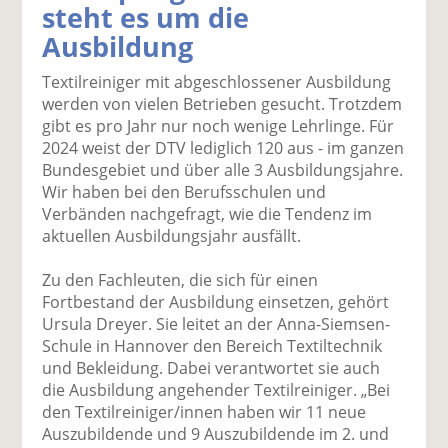
steht es um die
k
k
k
k
k
Ausbildung
el
el
el
el
el
a
t
a
p
D
Textilreiniger mit abgeschlossener Ausbildung
uf
wi
uf
er
ru
werden von vielen Betrieben gesucht. Trotzdem
F
tt
Li
E
ck
gibt es pro Jahr nur noch wenige Lehrlinge. Für
ac
er
n
m
e
2024 weist der DTV lediglich 120 aus - im ganzen
e
n
k
ai
n
Bundesgebiet und über alle 3 Ausbildungsjahre.
b
e
l
Wir haben bei den Berufsschulen und
o
di
v
Verbänden nachgefragt, wie die Tendenz im
o
n
er
aktuellen Ausbildungsjahr ausfällt.
k
te
se
te
il
n
Zu den Fachleuten, die sich für einen
il
e
d
Fortbestand der Ausbildung einsetzen, gehört
e
n
e
Ursula Dreyer. Sie leitet an der Anna-Siemsen-
n
n
Schule in Hannover den Bereich Textiltechnik
und Bekleidung. Dabei verantwortet sie auch
die Ausbildung angehender Textilreiniger. „Bei
den Textilreiniger/innen haben wir 11 neue
Auszubildende und 9 Auszubildende im 2. und