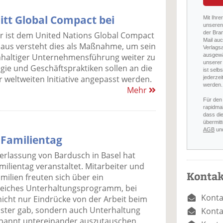
itt Global Compact bei
Mit Ihre
unseren 
der Bra
r ist dem United Nations Global Compact
Mail auc
Haus versteht dies als Maßnahme, um sein
Verlags
ausgewä
haltiger Unternehmensführung weiter zu
unserer 
egie und Geschäftspraktiken sollen an die
ist selb
r weltweiten Initiative angepasst werden.
jederzei
werden.
Mehr
Für den
rapidmai
dass di
übermitt
AGB
un
 Familientag
erlassung von Bardusch in Basel hat
milientag veranstaltet. Mitarbeiter und
Kontak
milien freuten sich über ein
eiches Unterhaltungsprogramm, bei
Konta
icht nur Eindrücke von der Arbeit beim
ister gab, sondern auch Unterhaltung
Konta
tspannt untereinander auszutauschen.