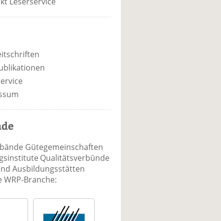
kt Leserservice
itschriften
ublikationen
ervice
ssum
nde
rbände Gütegemeinschaften
sinstitute Qualitätsverbünde
und Ausbildungsstätten
ie WRP-Branche: