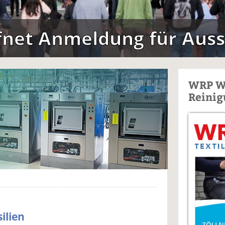
fnet Anmeldung für Auss
WRP W
Reinig
silien