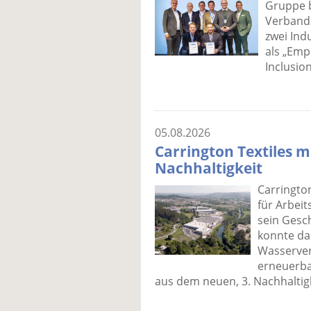
Gruppe b
Verband 
zwei Ind
als „Emp
Inclusio
05.08.2026
Carrington Textiles m
Nachhaltigkeit
Carrington
für Arbei
sein Gesch
konnte da
Wasserver
erneuerba
aus dem neuen, 3. Nachhaltigk