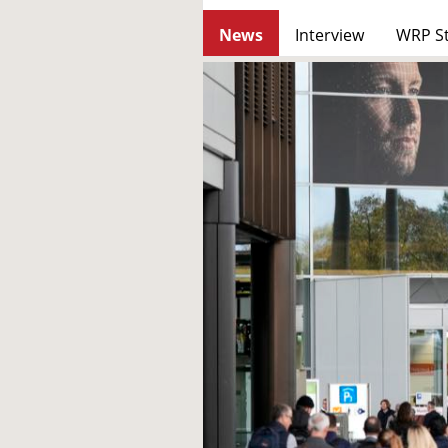
News
Interview
WRP S