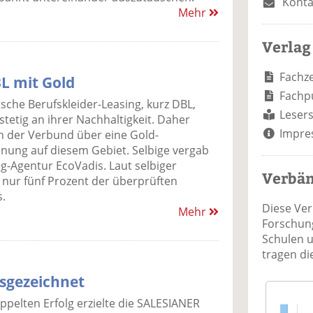
Konta
Mehr
Verlag
Fachze
L mit Gold
Fachp
sche Berufskleider-Leasing, kurz DBL,
Lesers
 stetig an ihrer Nachhaltigkeit. Daher
Impre
ch der Verbund über eine Gold-
nung auf diesem Gebiet. Selbige vergab
ng-Agentur EcoVadis. Laut selbiger
Verbä
 nur fünf Prozent der überprüften
.
Diese Ve
Mehr
Forschung
Schulen 
tragen d
usgezeichnet
ppelten Erfolg erzielte die SALESIANER