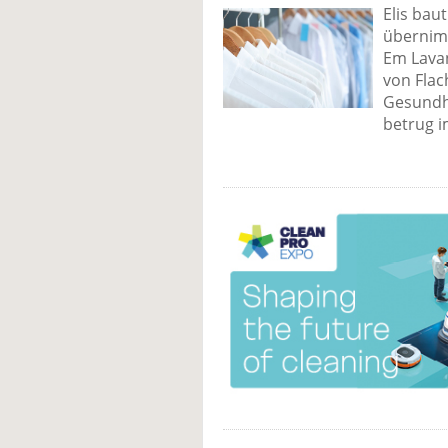
Elis baut
übernimm
Em Lavan
von Flac
Gesundhe
betrug i