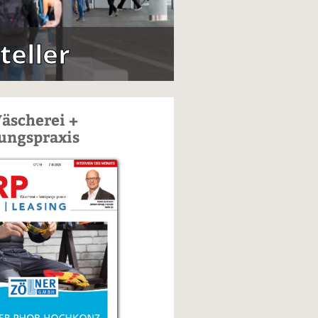
teller
äscherei +
ungspraxis