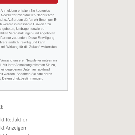
r Anmeldung erhalten Sie kostenlos
Newsletter mit aktuellen Nachrichten
nche. Außerdem dürfen wir Ihnen per E-
h weitere interessante Hinweise zu
angeboten, Umfragen sowie zu
hlten Veranstaltungen und Angeboten
Partner zusenden. Diese Einwilligung
stverständlich freiwillig und kann
t mit Wirkung für die Zukunft widerrufen
 Versand unserer Newsletter nutzen wir
l. Mit Ihrer Anmeldung stimmen Sie zu,
e eingegebenen Daten an rapidmail
elt werden. Beachten Sie bitte deren
d
Datenschutzbestimmungen
.
t
kt Redaktion
kt Anzeigen