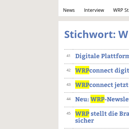
News
Interview
WRP St
Stichwort: 
Digitale Plattfor
41
WRP
connect digit
42
WRP
connect jetzt
43
Neu:
WRP
-Newsle
44
WRP
stellt die 
45
sicher