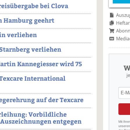
Preisübergabe bei Clova
Auszug
in Hamburg geehrt
Heftar
Abon
in verliehen
Media
 Starnberg verliehen
Martin Kannegiesser wird 75
W
j
 Texcare International
iegerehrung auf der Texcare
rleihung: Vorbildliche
 Auszeichnungen entgegen
Mit Ihre
unseren 