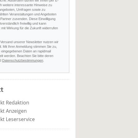
nche. Außerdem dürfen wir Ihnen per E-
h weitere interessante Hinweise zu
angeboten, Umfragen sowie zu
hlten Veranstaltungen und Angeboten
Partner zusenden. Diese Einwilligung
stverständlich freiwillig und kann
t mit Wirkung für die Zukunft widerrufen
 Versand unserer Newsletter nutzen wir
l. Mit Ihrer Anmeldung stimmen Sie zu,
e eingegebenen Daten an rapidmail
elt werden. Beachten Sie bitte deren
d
Datenschutzbestimmungen
.
t
kt Redaktion
kt Anzeigen
kt Leserservice