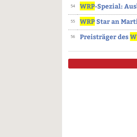
WRP
-Spezial: Au
54
WRP
Star an Mart
55
Preisträger des
W
56