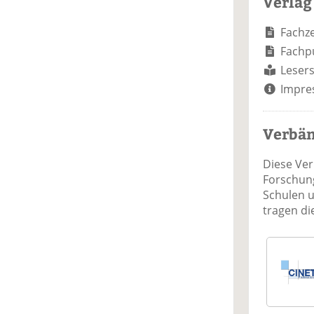
Verlag
Fachze
Fachp
Lesers
Impre
Verbä
Diese Ve
Forschung
Schulen 
tragen d