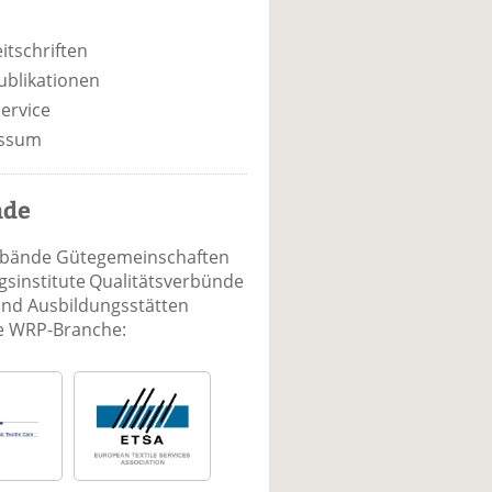
itschriften
ublikationen
ervice
ssum
nde
rbände Gütegemeinschaften
sinstitute Qualitätsverbünde
und Ausbildungsstätten
ie WRP-Branche: