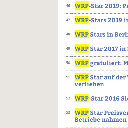
WRP
-Star 2019: 
46
WRP
-Stars 2019 
47
WRP
Stars in Berl
48
WRP
Star 2017 in
49
WRP
gratuliert: 
50
WRP
Star auf der
51
verliehen
WRP
-Star 2016 S
52
WRP
Star Preisve
53
Betriebe nahmen