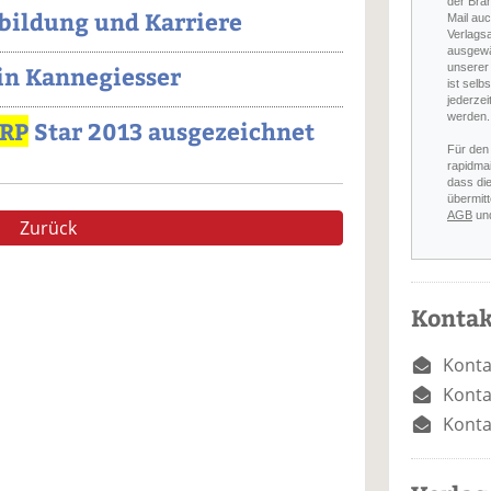
der Bra
sbildung und Karriere
Mail auc
Verlags
ausgewä
unserer 
in Kannegiesser
ist selb
jederzei
werden.
RP
Star 2013 ausgezeichnet
Für den
rapidmai
dass di
übermitt
AGB
un
Zurück
Kontak
Konta
Konta
Konta