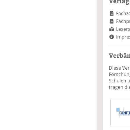
Verlag
Fachze
Fachp
Lesers
Impre
Verbä
Diese Ve
Forschung
Schulen 
tragen d