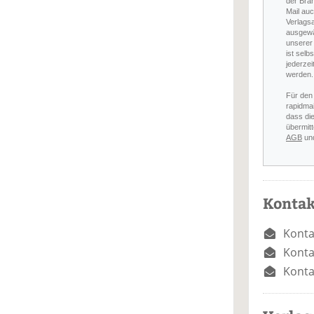
der Bra
Mail auc
Verlags
ausgewä
unserer 
ist selb
jederzei
werden.
Für den
rapidmai
dass di
übermitt
AGB
un
Kontak
Konta
Konta
Konta