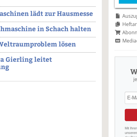
aschinen lädt zur Hausmesse
Auszug
Heftar
chmaschine in Schach halten
Abon
Media
 Weltraumproblem lösen
a Gierling leitet
ung
W
j
Mit Ihre
unseren 