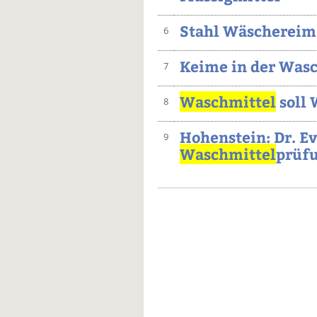
Stahl Wäschereim
6
Keime in der Was
7
Waschmittel
soll
8
Hohenstein: Dr. Ev
9
Waschmittel
prüf