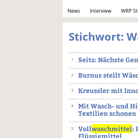
News
Interview
WRP St
Stichwort: W
Seitz: Nächste Gen
1
Burnus stellt Wäs
2
Kreussler mit Inn
3
Mit Wasch- und Hi
4
Textilien schonen
Voll
waschmittel
:
5
Flüssigmittel