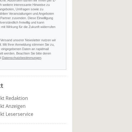
nche. Außerdem dürfen wir Ihnen per E-
h weitere interessante Hinweise zu
angeboten, Umfragen sowie zu
hlten Veranstaltungen und Angeboten
Partner zusenden. Diese Einwilligung
stverständlich freiwillig und kann
t mit Wirkung für die Zukunft widerrufen
 Versand unserer Newsletter nutzen wir
l. Mit Ihrer Anmeldung stimmen Sie zu,
e eingegebenen Daten an rapidmail
elt werden. Beachten Sie bitte deren
d
Datenschutzbestimmungen
.
t
kt Redaktion
kt Anzeigen
kt Leserservice