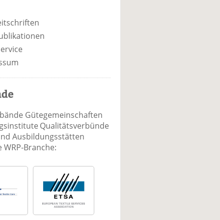
itschriften
ublikationen
ervice
ssum
nde
rbände Gütegemeinschaften
sinstitute Qualitätsverbünde
und Ausbildungsstätten
ie WRP-Branche: