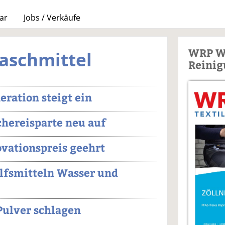
ar
Jobs / Verkäufe
WRP W
aschmittel
Reinig
eration steigt ein
chereisparte neu auf
ovationspreis geehrt
lfsmitteln Wasser und
 Pulver schlagen