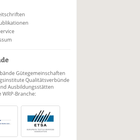
itschriften
ublikationen
ervice
ssum
nde
rbände Gütegemeinschaften
sinstitute Qualitätsverbünde
und Ausbildungsstätten
ie WRP-Branche: