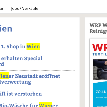
ar
Jobs / Verkäufe
WRP W
ien
Reinig
 1. Shop in
Wien
 erhalten Special
rd
ien
er Neustadt eröffnet
ilverwertung
fl ist verstorben
t Bio-Wäsche für
Wien
er