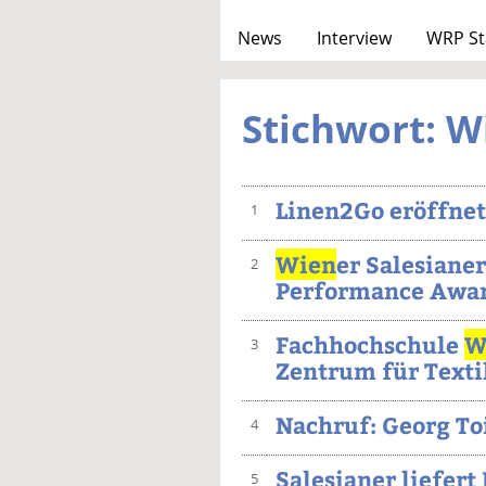
News
Interview
WRP St
Stichwort: W
Linen2Go eröffnet
1
Wien
er Salesianer
2
Performance Awa
Fachhochschule
W
3
Zentrum für Text
Nachruf: Georg Toi
4
Salesianer liefer
5