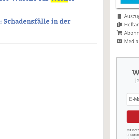
Auszug
: Schadensfälle in der
Heftar
Abon
Media
W
j
Mit Ihre
unseren 