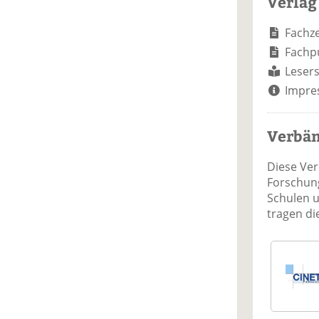
Verlag
Fachze
Fachp
Lesers
Impre
Verbä
Diese Ve
Forschung
Schulen 
tragen d