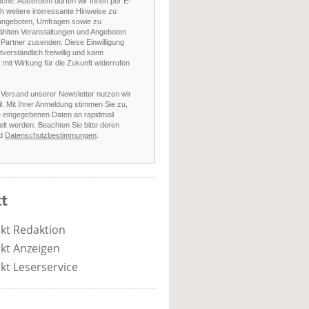
nche. Außerdem dürfen wir Ihnen per E-
h weitere interessante Hinweise zu
angeboten, Umfragen sowie zu
hlten Veranstaltungen und Angeboten
Partner zusenden. Diese Einwilligung
stverständlich freiwillig und kann
t mit Wirkung für die Zukunft widerrufen
 Versand unserer Newsletter nutzen wir
l. Mit Ihrer Anmeldung stimmen Sie zu,
e eingegebenen Daten an rapidmail
elt werden. Beachten Sie bitte deren
d
Datenschutzbestimmungen
.
t
kt Redaktion
kt Anzeigen
kt Leserservice