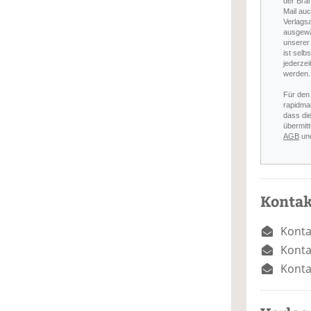
der Bra
Mail auc
Verlags
ausgewä
unserer 
ist selb
jederzei
werden.
Für den
rapidmai
dass di
übermitt
AGB
un
Kontak
Konta
Konta
Konta