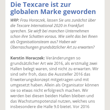
Die Texcare ist zur
k
k
k
k
k
globalen Marke geworden
el
el
el
el
el
a
t
a
p
D
WRP:
Frau Horaczek, lassen Sie uns zunächst über
uf
wi
uf
er
ru
die Texcare International 2020 in Frankfurt
F
tt
Li
E
ck
sprechen. Sie wirft bei manchen Unternehmen
ac
er
n
m
e
schon ihre Schatten voraus. Wie sieht das bei Ihnen
e
n
k
ai
n
als Organisationsteam aus? Haben wir
b
e
l
Überraschungen grundsätzlicher Art zu erwarten?
o
di
v
o
n
er
Kerstin Horaczek:
Veränderungen so
k
te
se
grundsätzlicher Art wie 2016, als erstmalig zwei
te
il
n
Hallen belegt waren, sind nicht zu erwarten. Wir
il
e
d
sind sehr froh, dass die Aussteller 2016 das
e
n
e
Erweiterungskonzept mitgetragen und mit
n
n
umgesetzt haben. Allein als Organisator können
sie so etwas nicht erfolgreich machen. Wir
werden bei diesen beiden Hallen bleiben und
das Wachstumspotenzial nutzen, welches uns
insbesondere die Halle 9.0 bietet. Vor 2016