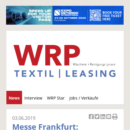
S
News
Interview
WRP Star
Jobs / Verkäufe
u
c
h
03.06.2019
Ar
Ar
Ar
Ar
Ar
e
Messe Frankfurt:
ti
ti
ti
ti
ti