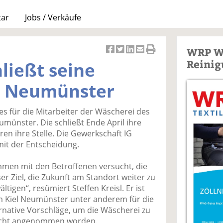
tar
Jobs / Verkäufe
WRP W
Ar
Ar
Ar
Ar
Ar
Reinig
ließt seine
ti
ti
ti
ti
ti
k
k
k
k
k
n Neumünster
el
el
el
el
el
a
t
a
p
D
 es für die Mitarbeiter der Wäscherei des
uf
wi
uf
er
ru
umünster. Die schließt Ende April ihre
F
tt
Li
E
ck
eren ihre Stelle. Die Gewerkschaft IG
ac
er
n
m
e
 mit der Entscheidung.
e
n
k
ai
n
b
e
l
men mit den Betroffenen versucht, die
o
di
v
r Ziel, die Zukunft am Standort weiter zu
o
n
er
ältigen“, resümiert Steffen Kreisl. Er ist
k
te
se
m Kiel Neumünster unter anderem für die
te
il
n
ternative Vorschläge, um die Wäscherei zu
il
e
d
nicht angenommen worden.