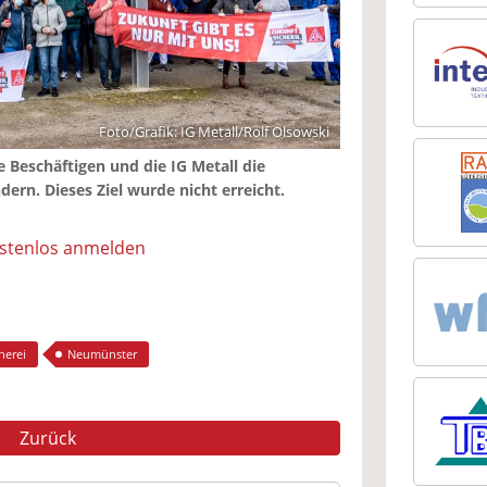
Foto/Grafik: IG Metall/Rolf Olsowski
 Beschäftigen und die IG Metall die
ern. Dieses Ziel wurde nicht erreicht.
ostenlos anmelden
herei
Neumünster
Zurück