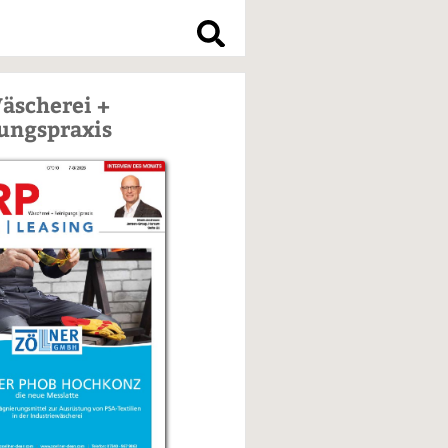
S
u
äscherei +
c
h
ungspraxis
e