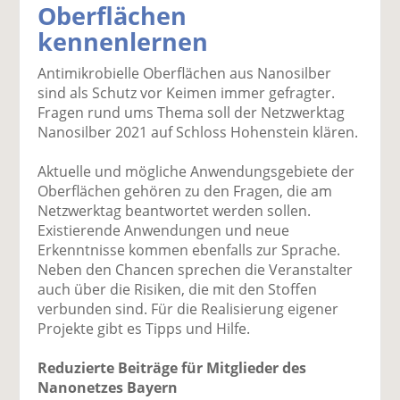
Oberflächen
k
k
k
k
k
kennenlernen
el
el
el
el
el
a
t
a
p
D
Antimikrobielle Oberflächen aus Nanosilber
uf
wi
uf
er
ru
sind als Schutz vor Keimen immer gefragter.
F
tt
Li
E
ck
Fragen rund ums Thema soll der Netzwerktag
ac
er
n
m
e
Nanosilber 2021 auf Schloss Hohenstein klären.
e
n
k
ai
n
b
e
l
Aktuelle und mögliche Anwendungsgebiete der
o
di
v
Oberflächen gehören zu den Fragen, die am
o
n
er
Netzwerktag beantwortet werden sollen.
k
te
se
Existierende Anwendungen und neue
te
il
n
Erkenntnisse kommen ebenfalls zur Sprache.
il
e
d
Neben den Chancen sprechen die Veranstalter
e
n
e
auch über die Risiken, die mit den Stoffen
n
n
verbunden sind. Für die Realisierung eigener
Projekte gibt es Tipps und Hilfe.
Reduzierte Beiträge für Mitglieder des
Nanonetzes Bayern