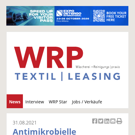
S
News
Interview
WRP Star
Jobs / Verkäufe
u
c
h
31.08.2021
Ar
Ar
Ar
Ar
Ar
e
Antimikrobielle
ti
ti
ti
ti
ti