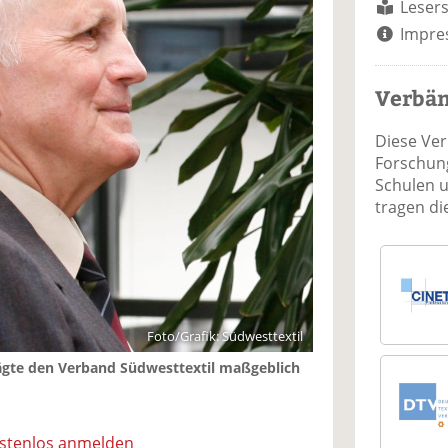
Lesers
Impre
Verbä
Diese Ve
Forschung
Schulen 
tragen d
Foto/Grafik: Südwesttextil
rägte den Verband Südwesttextil maßgeblich
ostenlos anmelden