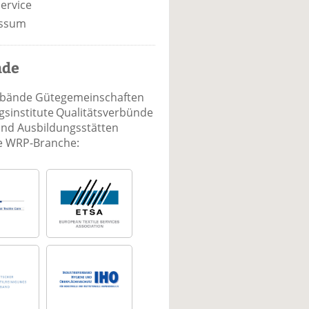
ervice
ssum
nde
rbände Gütegemeinschaften
sinstitute Qualitätsverbünde
und Ausbildungsstätten
ie WRP-Branche: