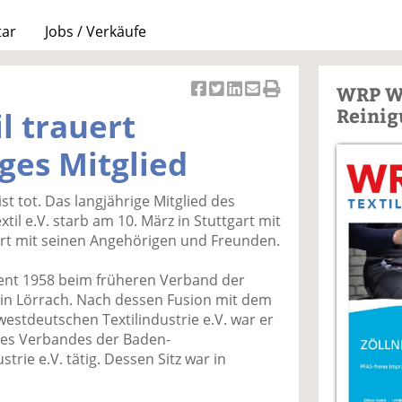
tar
Jobs / Verkäufe
WRP W
Ar
Ar
Ar
Ar
Ar
Reinig
l trauert
ti
ti
ti
ti
ti
k
k
k
k
k
ges Mitglied
el
el
el
el
el
a
t
a
p
D
st tot. Das langjährige Mitglied des
uf
wi
uf
er
ru
l e.V. starb am 10. März in Stuttgart mit
F
tt
Li
E
ck
ert mit seinen Angehörigen und Freunden.
ac
er
n
m
e
e
n
k
ai
n
rent 1958 beim früheren Verband der
b
e
l
. in Lörrach. Nach dessen Fusion mit dem
o
di
v
stdeutschen Textilindustrie e.V. war er
o
n
er
des Verbandes der Baden-
k
te
se
rie e.V. tätig. Dessen Sitz war in
te
il
n
il
e
d