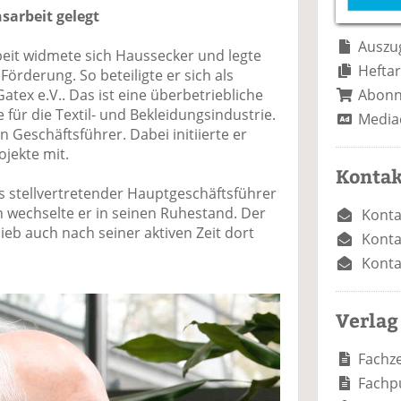
e
n
e
arbeit gelegt
n
n
Auszug
it widmete sich Haussecker und legte
Heftar
örderung. So beteiligte er sich als
Abon
atex e.V.. Das ist eine überbetriebliche
 für die Textil- und Bekleidungsindustrie.
Media
en Geschäftsführer. Dabei initiierte er
ojekte mit.
Kontak
ls stellvertretender Hauptgeschäftsführer
n wechselte er in seinen Ruhestand. Der
Konta
eb auch nach seiner aktiven Zeit dort
Konta
Konta
Verlag
Fachze
Fachp