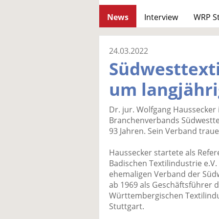
News
Interview
WRP S
24.03.2022
Südwesttexti
um langjähri
Dr. jur. Wolfgang Haussecker i
Branchenverbands Südwesttexti
93 Jahren. Sein Verband trau
Haussecker startete als Refe
Badischen Textilindustrie e.V
ehemaligen Verband der Südwe
ab 1969 als Geschäftsführer 
Württembergischen Textilindust
Stuttgart.