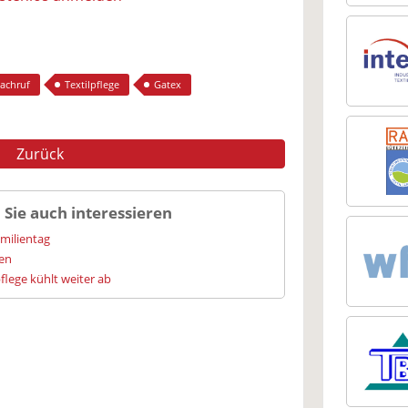
achruf
Textilpflege
Gatex
Zurück
 Sie auch interessieren
amilientag
ien
flege kühlt weiter ab