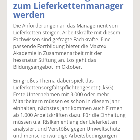
zum Lieferkettenmanager
k
k
k
k
k
werden
el
el
el
el
el
a
t
a
p
D
Die Anforderungen an das Management von
uf
wi
uf
er
ru
Lieferketten steigen. Arbeitskräfte mit diesem
F
tt
Li
E
ck
Fachwissen sind gefragte Fachkräfte. Eine
ac
er
n
m
e
passende Fortbildung bietet die Maxtex
e
n
k
ai
n
Akademie in Zusammenarbeit mit der
b
e
l
hessnatur Stiftung an. Los geht das
o
di
v
Bildungsangebot im Oktober.
o
n
er
k
te
se
Ein großes Thema dabei spielt das
te
il
n
Lieferkettensorgfaltspflichtengesetz (LkSG).
il
e
d
Erste Unternehmen mit 3.000 oder mehr
e
n
e
Mitarbeitern müssen es schon in diesem Jahr
n
n
einhalten, nächstes Jahr kommen auch Firmen
ab 1.000 Arbeitskräften dazu. Für die Einhaltung
müssen u.a. Risiken entlang der Lieferketten
analysiert und Verstöße gegen Umweltschutz
und menschenwürdige Arbeitsbedingungen