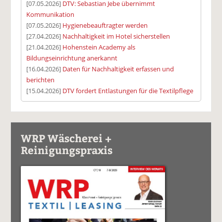
[07.05.2026]
DTV: Sebastian Jebe übernimmt
Kommunikation
[07.05.2026]
Hygienebeauftragter werden
[27.04.2026]
Nachhaltigkeit im Hotel sicherstellen
[21.04.2026]
Hohenstein Academy als
Bildungseinrichtung anerkannt
[16.04.2026]
Daten für Nachhaltigkeit erfassen und
berichten
[15.04.2026]
DTV fordert Entlastungen für die Textilpflege
WRP Wäscherei +
Reinigungspraxis