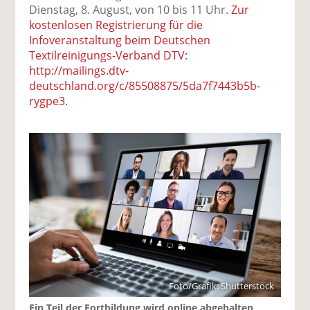
Dienstag, 8. August, von 10 bis 11 Uhr.
Zur
kostenlosen Registrierung für die
Infoveranstaltung beim Deutschen
Textilreinigungs-Verband DTV:
http://mailings.dtv-
deutschland.org/c/85508875/5da7f7443b5b-
rygpe3.
Foto/Grafik: Shutterstock
Ein Teil der Fortbildung wird online abgehalten.