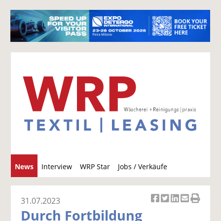
S
News
Interview
WRP Star
Jobs / Verkäufe
u
c
h
31.07.2023
Ar
Ar
Ar
Ar
Ar
e
Durch Fortbildung
ti
ti
ti
ti
ti