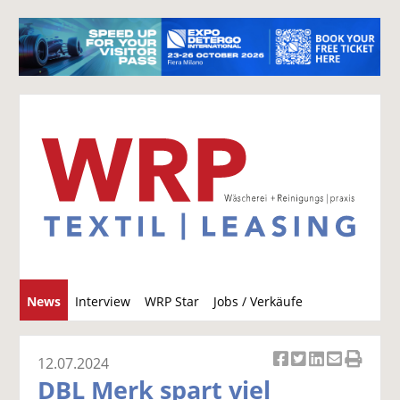
S
News
Interview
WRP Star
Jobs / Verkäufe
u
c
h
12.07.2024
Ar
Ar
Ar
Ar
Ar
e
DBL Merk spart viel
ti
ti
ti
ti
ti