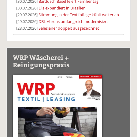
[30.07.2026]
Bardusch Basel feiert Familientag
[30.07.2026]
Elis expandiert in Brasilien
[29.07.2026]
Stimmung in der Textilpflege kühlt weiter ab
[29.07.2026]
DBL Ahrens umfangreich modernisiert
[28.07.2026]
Salesianer doppelt ausgezeichnet
WRP Wäscherei +
Reinigungspraxis