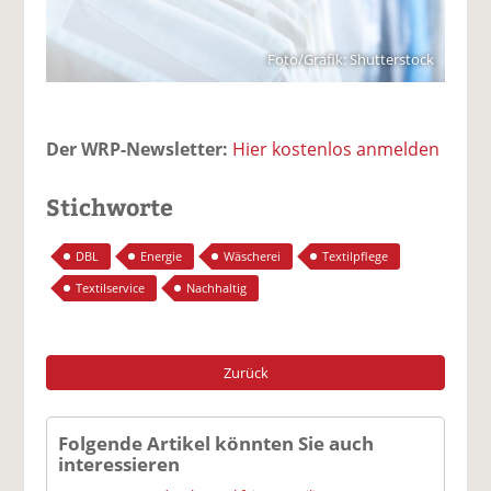
Foto/Grafik: Shutterstock
Der WRP-Newsletter:
Hier kostenlos anmelden
Stichworte
DBL
Energie
Wäscherei
Textilpflege
Textilservice
Nachhaltig
Zurück
Folgende Artikel könnten Sie auch
interessieren