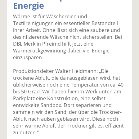
Energie
k
k
k
k
k
el
el
el
el
el
Wärme ist für Wäschereien und
a
t
a
p
D
Textilreinigungen ein essentieller Bestandteil
uf
wi
uf
er
ru
ihrer Arbeit. Ohne lässt sich eine saubere und
F
tt
Li
E
ck
desinfizierende Wäsche nicht sicherstellen. Bei
ac
er
n
m
e
DBL Merk in Pfreimd hilft jetzt eine
e
n
k
ai
n
Wärmerückgewinnung dabei, viel Energie
b
e
l
einzusparen.
o
di
v
o
n
er
Produktionsleiter Walter Heldmann: „Die
k
te
se
trockene Abluft, die da rausgeblasen wird, hat
te
il
n
üblicherweise noch eine Temperatur von ca. 40
il
e
d
bis 50 Grad. Wir haben hier im Werk unten am
e
n
e
Parkplatz eine Konstruktion, eine selbst
n
n
entwickelte Sandbox. Dort separieren und
sammeln wir den Sand, der über die Trockner-
Abluft nach außen geblasen wird. Diese noch
sehr warme Abluft der Trockner gilt es, effizient
zu nutzen.“