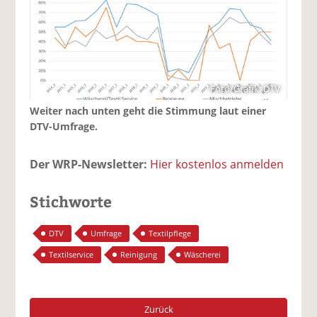
Foto/Grafik: DTV
Weiter nach unten geht die Stimmung laut einer
DTV-Umfrage.
Der WRP-Newsletter:
Hier kostenlos anmelden
Stichworte
DTV
Umfrage
Textilpflege
Textilservice
Reinigung
Wäscherei
Zurück