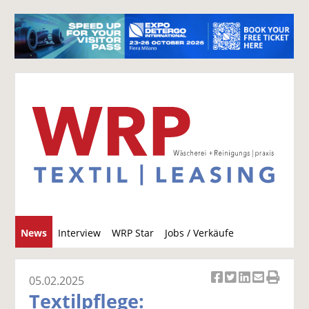
S
News
Interview
WRP Star
Jobs / Verkäufe
u
c
h
05.02.2025
Ar
Ar
Ar
Ar
Ar
e
Textilpflege:
ti
ti
ti
ti
ti