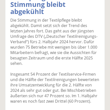
Stimmung bleibt
k
k
k
k
k
abgekühlt
el
el
el
el
el
a
t
a
p
D
Die Stimmung in der Textilpflege bleibt
uf
wi
uf
er
ru
abgekühlt. Damit setzt sich der Trend des
F
tt
Li
E
ck
letzten Jahres fort. Das geht aus der jüngsten
ac
er
n
m
e
Umfrage des DTV („Deutscher Textilreinigungs-
e
n
k
ai
n
Verband“) fürs 2. Halbjahr 2024 hervor. Dafür
b
e
l
wurden 75 Betriebe mit wenigen bis über 1.000
o
di
v
Mitarbeitern befragt, wie sie die Aussichten für
o
n
er
besagten Zeitraum und die erste Hälfte 2025
k
te
se
sehen.
te
il
n
il
e
d
Insgesamt 54 Prozent der Textilservice-Firmen
e
n
e
und die Hälfte der Textilreinigungen bewerteten
n
n
ihre Umsatzentwicklung für die 2. Hälfte von
2024 als sehr gut oder gut. Bei Mischbetrieben
äußerten sich nur 47 Prozent so. Im 1. Halbjahr
waren es noch fast zwei Drittel (60 Prozent).