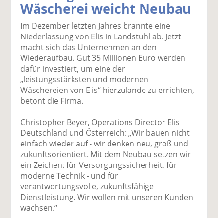
Wäscherei weicht Neubau
k
k
k
k
k
el
el
el
el
el
Im Dezember letzten Jahres brannte eine
a
t
a
p
D
Niederlassung von Elis in Landstuhl ab. Jetzt
uf
wi
uf
er
ru
macht sich das Unternehmen an den
F
tt
Li
E
ck
Wiederaufbau. Gut 35 Millionen Euro werden
ac
er
n
m
e
dafür investiert, um eine der
e
n
k
ai
n
„leistungsstärksten und modernen
b
e
l
Wäschereien von Elis“ hierzulande zu errichten,
o
di
v
betont die Firma.
o
n
er
k
te
se
Christopher Beyer, Operations Director Elis
te
il
n
Deutschland und Österreich: „Wir bauen nicht
il
e
d
einfach wieder auf - wir denken neu, groß und
e
n
e
zukunftsorientiert. Mit dem Neubau setzen wir
n
n
ein Zeichen: für Versorgungssicherheit, für
moderne Technik - und für
verantwortungsvolle, zukunftsfähige
Dienstleistung. Wir wollen mit unseren Kunden
wachsen.“