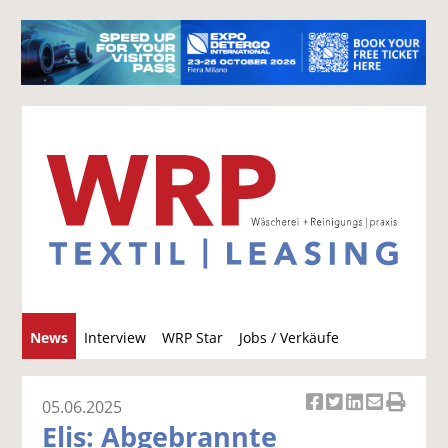
S
News
Interview
WRP Star
Jobs / Verkäufe
u
c
h
05.06.2025
Ar
Ar
Ar
Ar
Ar
e
Elis: Abgebrannte
ti
ti
ti
ti
ti