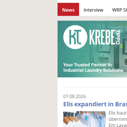
News
Interview
WRP S
07.08.2026
Elis expandiert in Bra
Elis baut
übernimm
Em Lavan