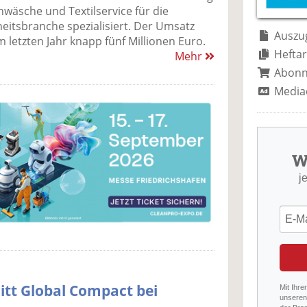
hwäsche und Textilservice für die
itsbranche spezialisiert. Der Umsatz
Auszug
m letzten Jahr knapp fünf Millionen Euro.
Heftar
Mehr
Abon
Media
W
j
itt Global Compact bei
Mit Ihre
unseren 