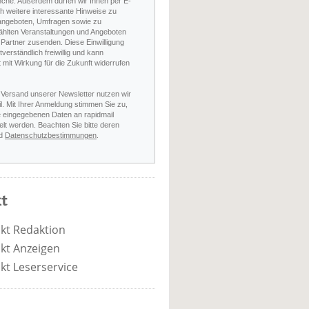
nche. Außerdem dürfen wir Ihnen per E-
h weitere interessante Hinweise zu
angeboten, Umfragen sowie zu
hlten Veranstaltungen und Angeboten
Partner zusenden. Diese Einwilligung
stverständlich freiwillig und kann
t mit Wirkung für die Zukunft widerrufen
 Versand unserer Newsletter nutzen wir
l. Mit Ihrer Anmeldung stimmen Sie zu,
e eingegebenen Daten an rapidmail
elt werden. Beachten Sie bitte deren
d
Datenschutzbestimmungen
.
t
kt Redaktion
kt Anzeigen
kt Leserservice