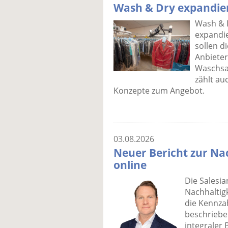
Wash & Dry expandie
Wash & 
expandi
sollen d
Anbieter
Waschsa
zählt au
Konzepte zum Angebot.
03.08.2026
Neuer Bericht zur Nac
online
Die Salesi
Nachhaltigk
die Kennza
beschrieben
integraler 