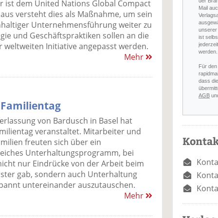
der Bra
r ist dem United Nations Global Compact
Mail auc
Haus versteht dies als Maßnahme, um sein
Verlags
ausgewä
haltiger Unternehmensführung weiter zu
unserer 
egie und Geschäftspraktiken sollen an die
ist selb
r weltweiten Initiative angepasst werden.
jederzei
werden.
Mehr
Für den
rapidmai
dass di
übermitt
AGB
un
 Familientag
erlassung von Bardusch in Basel hat
milientag veranstaltet. Mitarbeiter und
Kontak
milien freuten sich über ein
eiches Unterhaltungsprogramm, bei
Konta
icht nur Eindrücke von der Arbeit beim
ister gab, sondern auch Unterhaltung
Konta
tspannt untereinander auszutauschen.
Konta
Mehr