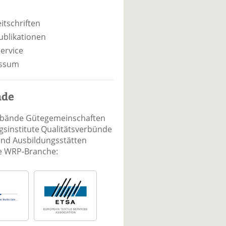
itschriften
ublikationen
ervice
ssum
nde
rbände Gütegemeinschaften
sinstitute Qualitätsverbünde
und Ausbildungsstätten
ie WRP-Branche: