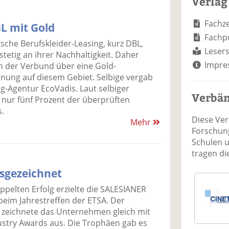
Verlag
Fachze
L mit Gold
Fachp
sche Berufskleider-Leasing, kurz DBL,
Lesers
 stetig an ihrer Nachhaltigkeit. Daher
Impre
ch der Verbund über eine Gold-
nung auf diesem Gebiet. Selbige vergab
ng-Agentur EcoVadis. Laut selbiger
Verbä
 nur fünf Prozent der überprüften
.
Diese Ve
Mehr
Forschung
Schulen 
tragen d
usgezeichnet
ppelten Erfolg erzielte die SALESIANER
eim Jahrestreffen der ETSA. Der
zeichnete das Unternehmen gleich mit
ustry Awards aus. Die Trophäen gab es