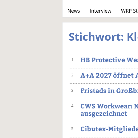
News
Interview
WRP St
Stichwort: K
HB Protective Wea
1
A+A 2027 öffnet 
2
Fristads in Groß
3
CWS Workwear: Na
4
ausgezeichnet
Cibutex-Mitgliede
5