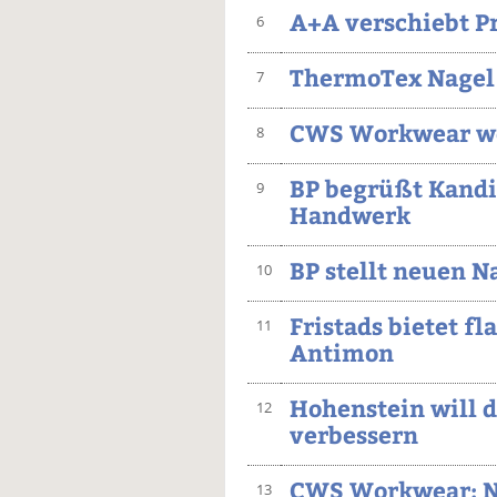
A+A verschiebt P
6
ThermoTex Nagel
7
CWS Workwear wei
8
BP begrüßt Kandi
9
Handwerk
BP stellt neuen N
10
Fristads bietet
11
Antimon
Hohenstein will 
12
verbessern
CWS Workwear: Na
13