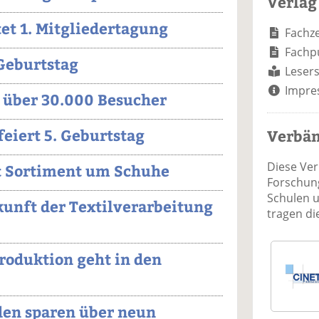
Verlag
et 1. Mitgliedertagung
Fachze
Fachp
 Geburtstag
Lesers
Impre
 über 30.000 Besucher
eiert 5. Geburtstag
Verbä
Diese Ve
rt Sortiment um Schuhe
Forschung
Schulen 
unft der Textilverarbeitung
tragen d
Produktion geht in den
den sparen über neun