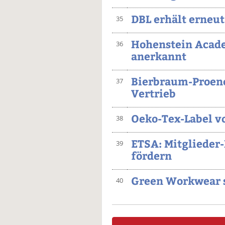
DBL erhält erneut
35
Hohenstein Acade
36
anerkannt
Bierbraum-Proene
37
Vertrieb
Oeko-Tex-Label v
38
ETSA: Mitglieder-
39
fördern
Green Workwear 
40