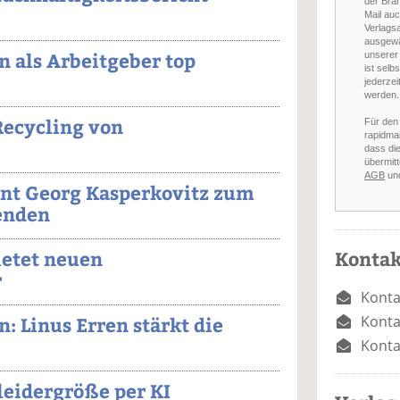
der Bra
Mail auc
Verlags
ausgewä
 als Arbeitgeber top
unserer 
ist selb
jederzei
werden.
Recycling von
Für den
rapidmai
dass di
übermitt
AGB
un
nt Georg Kasperkovitz zum
enden
Kontak
etet neuen
r
Konta
Konta
 Linus Erren stärkt die
Konta
leidergröße per KI