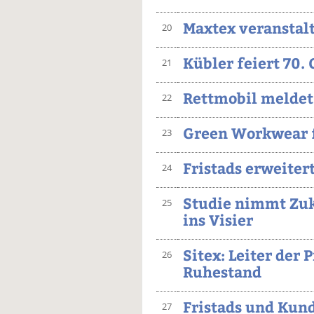
Maxtex veranstalt
20
Kübler feiert 70.
21
Rettmobil meldet
22
Green Workwear f
23
Fristads erweite
24
Studie nimmt Zuk
25
ins Visier
Sitex: Leiter der 
26
Ruhestand
Fristads und Kun
27