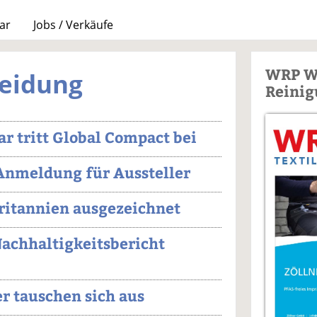
ar
Jobs / Verkäufe
WRP W
leidung
Reinig
r tritt Global Compact bei
Anmeldung für Aussteller
britannien ausgezeichnet
chhaltigkeitsbericht
r tauschen sich aus