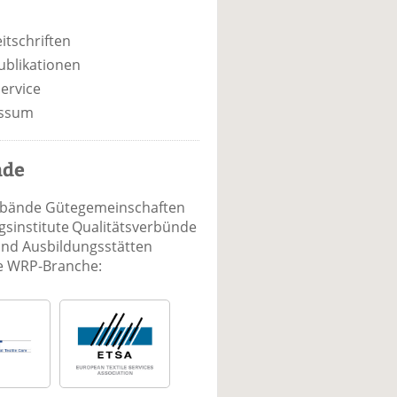
itschriften
ublikationen
ervice
ssum
nde
rbände Gütegemeinschaften
sinstitute Qualitätsverbünde
und Ausbildungsstätten
ie WRP-Branche: