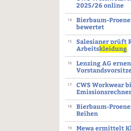
2025/26 online
Bierbaum-Proenen
14
bewertet
Salesianer prüft 
15
Arbeits
kleidung
Lenzing AG ernen
16
Vorstandsvorsitz
CWS Workwear bi
17
Emissionsrechne
Bierbaum-Proenen:
18
Reihen
Mewa ermittelt K
19