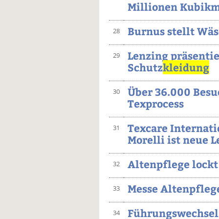
Millionen Kubikm
Burnus stellt Wäs
28
Lenzing präsentie
29
Schutz
kleidung
Über 36.000 Besu
30
Texprocess
Texcare Internati
31
Morelli ist neue L
Altenpflege lockt
32
Messe Altenpflege
33
Führungswechsel 
34