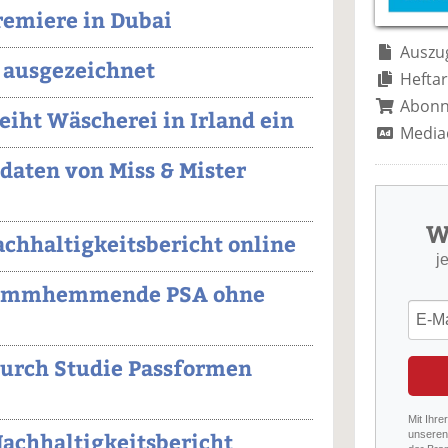
remiere in Dubai
Auszug
 ausgezeichnet
Heftar
Abon
ht Wäscherei in Irland ein
Media
daten von Miss & Mister
W
achhaltigkeitsbericht online
j
 flammhemmende PSA ohne
durch Studie Passformen
Mit Ihre
chhaltigkeitsbericht
unseren 