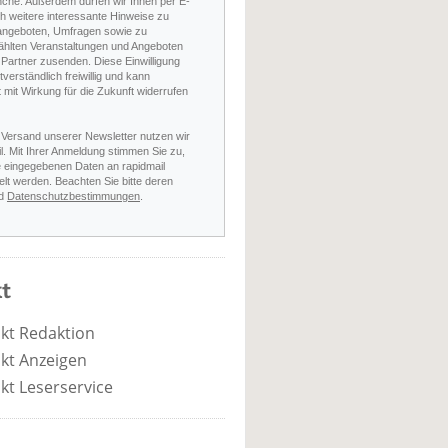
nche. Außerdem dürfen wir Ihnen per E-
h weitere interessante Hinweise zu
angeboten, Umfragen sowie zu
hlten Veranstaltungen und Angeboten
Partner zusenden. Diese Einwilligung
stverständlich freiwillig und kann
t mit Wirkung für die Zukunft widerrufen
 Versand unserer Newsletter nutzen wir
l. Mit Ihrer Anmeldung stimmen Sie zu,
e eingegebenen Daten an rapidmail
elt werden. Beachten Sie bitte deren
d
Datenschutzbestimmungen
.
t
kt Redaktion
kt Anzeigen
kt Leserservice