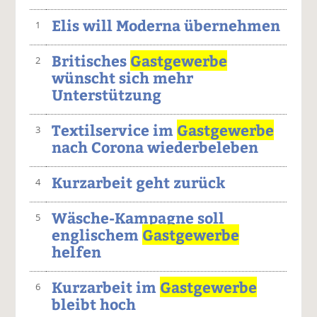
Elis will Moderna übernehmen
1
Britisches
Gastgewerbe
2
wünscht sich mehr
Unterstützung
Textilservice im
Gastgewerbe
3
nach Corona wiederbeleben
Kurzarbeit geht zurück
4
Wäsche-Kampagne soll
5
englischem
Gastgewerbe
helfen
Kurzarbeit im
Gastgewerbe
6
bleibt hoch