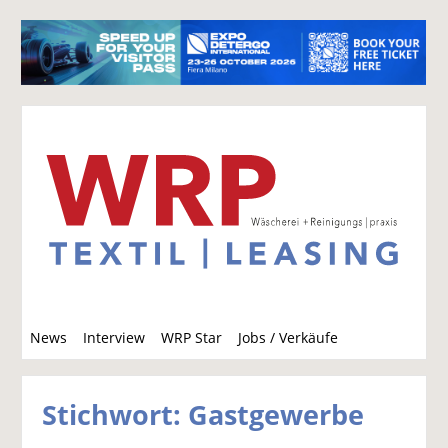
S
News
Interview
WRP Star
Jobs / Verkäufe
u
c
h
Stichwort: Gastgewerbe
e