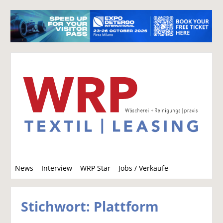
S
News
Interview
WRP Star
Jobs / Verkäufe
u
c
h
Stichwort: Plattform
e