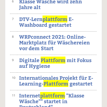
Klasse Wäsche wird zehn
6
Jahre alt
DTV-Lern
plattform
E-
7
Washboard gestartet
WRPconnect 2021: Online-
8
Marktplatz für Wäschereien
vor dem Start
Digitale
Plattform
mit Fokus
9
auf Hygiene
Internationales Projekt für E-
10
Learning-
Plattform
gestartet
Internet
plattform
"Klasse
11
Wäsche"" startet in
Deutschland"