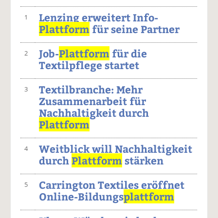
Lenzing erweitert Info-
1
Plattform
für seine Partner
Job-
Plattform
für die
2
Textilpflege startet
Textilbranche: Mehr
3
Zusammenarbeit für
Nachhaltigkeit durch
Plattform
Weitblick will Nachhaltigkeit
4
durch
Plattform
stärken
Carrington Textiles eröffnet
5
Online-Bildungs
plattform