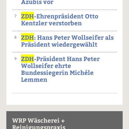
Azubis vor
ZDH
-Ehrenpräsident Otto
7
Kentzler verstorben
ZDH
: Hans Peter Wollseifer als
8
Präsident wiedergewählt
ZDH
-Präsident Hans Peter
9
Wollseifer ehrte
Bundessiegerin Michéle
Lemmen
WRP Wäscherei +
Reinigungspraxis