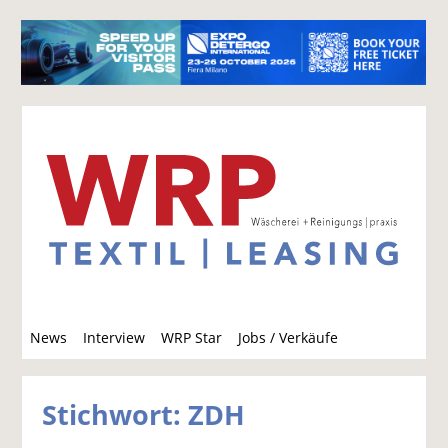
S
News
Interview
WRP Star
Jobs / Verkäufe
u
c
h
Stichwort: ZDH
e