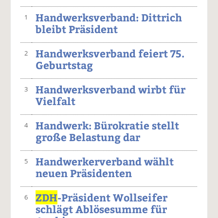
Handwerksverband: Dittrich
1
bleibt Präsident
Handwerksverband feiert 75.
2
Geburtstag
Handwerksverband wirbt für
3
Vielfalt
Handwerk: Bürokratie stellt
4
große Belastung dar
Handwerkerverband wählt
5
neuen Präsidenten
ZDH
-Präsident Wollseifer
6
schlägt Ablösesumme für