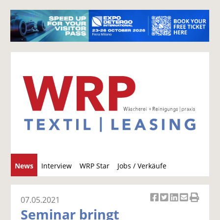
S
News
Interview
WRP Star
Jobs / Verkäufe
u
c
h
07.05.2021
Ar
Ar
Ar
Ar
Ar
e
Seminar bringt
ti
ti
ti
ti
ti