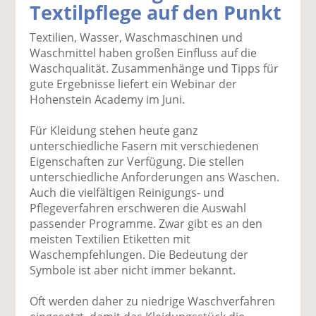
Textilpflege auf den Punkt
k
k
k
k
k
el
el
el
el
el
Textilien, Wasser, Waschmaschinen und
a
t
a
p
D
Waschmittel haben großen Einfluss auf die
uf
wi
uf
er
ru
Waschqualität. Zusammenhänge und Tipps für
F
tt
Li
E
ck
gute Ergebnisse liefert ein Webinar der
ac
er
n
m
e
Hohenstein Academy im Juni.
e
n
k
ai
n
b
e
l
Für Kleidung stehen heute ganz
o
di
v
unterschiedliche Fasern mit verschiedenen
o
n
er
Eigenschaften zur Verfügung. Die stellen
k
te
se
unterschiedliche Anforderungen ans Waschen.
te
il
n
Auch die vielfältigen Reinigungs- und
il
e
d
Pflegeverfahren erschweren die Auswahl
e
n
e
passender Programme. Zwar gibt es an den
n
n
meisten Textilien Etiketten mit
Waschempfehlungen. Die Bedeutung der
Symbole ist aber nicht immer bekannt.
Oft werden daher zu niedrige Waschverfahren