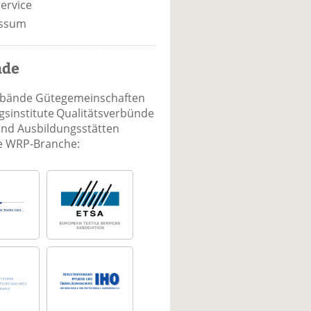
ervice
ssum
nde
rbände Gütegemeinschaften
sinstitute Qualitätsverbünde
und Ausbildungsstätten
ie WRP-Branche: