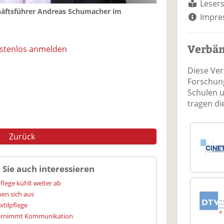
Lesers
häftsführer Andreas Schumacher im
Impre
Verbä
ostenlos anmelden
Diese Ve
Forschung
Schulen 
tragen d
Zurück
 Sie auch interessieren
flege kühlt weiter ab
hen sich aus
xtilpflege
bernimmt Kommunikation