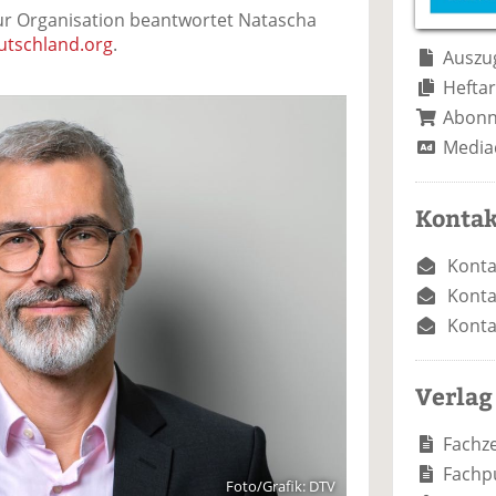
e
n
e
r Organisation beantwortet Natascha
n
n
utschland.org
.
Auszug
Heftar
Abon
Media
Kontak
Konta
Konta
Konta
Verlag
Fachze
Fachp
Foto/Grafik: DTV