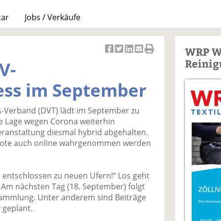
tar
Jobs / Verkäufe
WRP W
Ar
Ar
Ar
Ar
Ar
Reinig
V-
ti
ti
ti
ti
ti
k
k
k
k
k
ess im September
el
el
el
el
el
a
t
a
p
D
s-Verband (DVT) lädt im September zu
uf
wi
uf
er
ru
e Lage wegen Corona weiterhin
F
tt
Li
E
ck
eranstaltung diesmal hybrid abgehalten.
ac
er
n
m
e
ebote auch online wahrgenommen werden
e
n
k
ai
n
b
e
l
o
di
v
d entschlossen zu neuen Ufern!“ Los geht
o
n
er
 Am nächsten Tag (18. September) folgt
k
te
se
sammlung. Unter anderem sind Beiträge
te
il
n
 geplant.
il
e
d