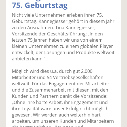
75. Geburtstag
k
k
k
k
k
el
el
el
el
el
Nicht viele Unternehmen erleben ihren 75.
a
t
a
p
D
Geburtstag. Kannegiesser gehört in diesem Jahr
uf
wi
uf
er
ru
zu den Ausnahmen. Tina Kannegiesser,
F
tt
Li
E
ck
Vorsitzende der Geschäftsführung: „In den
ac
er
n
m
e
letzten 75 Jahren haben wir uns von einem
e
n
k
ai
n
kleinen Unternehmen zu einem globalen Player
b
e
l
entwickelt, der Lösungen und Produkte weltweit
o
di
v
anbieten kann.“
o
n
er
k
te
se
Möglich wird dies u.a. durch gut 2.000
te
il
n
Mitarbeiter und 54 Vertriebsgesellschaften
il
e
d
weltweit. Für das Engagement der Mitarbeiter
e
n
e
und die Zusammenarbeit mit diesen, mit den
n
n
Kunden und Partnern dankt die Vorsitzende:
„Ohne ihre harte Arbeit, ihr Engagement und
ihre Loyalität wäre unser Erfolg nicht möglich
gewesen. Wir werden auch weiterhin hart
arbeiten, um unseren Kunden und Mitarbeitern