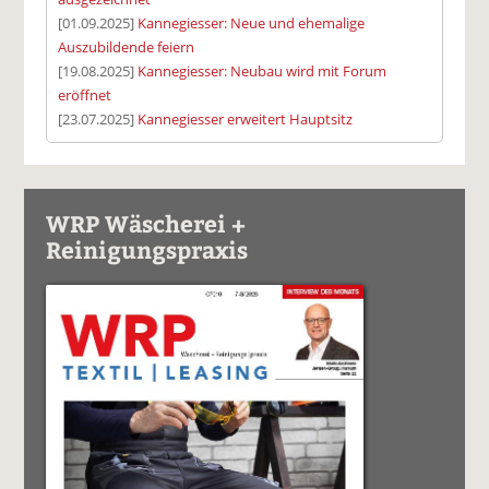
[01.09.2025]
Kannegiesser: Neue und ehemalige
Auszubildende feiern
[19.08.2025]
Kannegiesser: Neubau wird mit Forum
eröffnet
[23.07.2025]
Kannegiesser erweitert Hauptsitz
WRP Wäscherei +
Reinigungspraxis