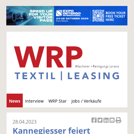
S
News
Interview
WRP Star
Jobs / Verkäufe
u
c
h
28.04.2023
Ar
Ar
Ar
Ar
Ar
e
Kannegiesser feiert
ti
ti
ti
ti
ti