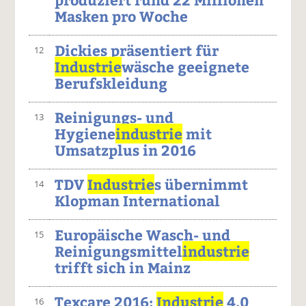
Masken pro Woche
Dickies präsentiert für
12
Industrie
wäsche geeignete
Berufskleidung
Reinigungs- und
13
Hygiene
industrie
mit
Umsatzplus in 2016
TDV
Industrie
s übernimmt
14
Klopman International
Europäische Wasch- und
15
Reinigungsmittel
industrie
trifft sich in Mainz
Texcare 2016:
Industrie
4.0
16