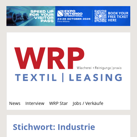
S
News
Interview
WRP Star
Jobs / Verkäufe
u
c
h
Stichwort: Industrie
e