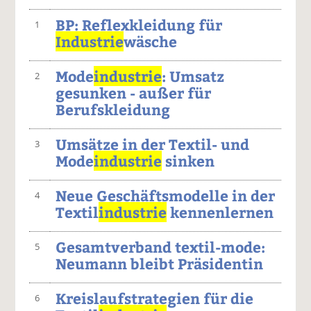
BP: Reflexkleidung für
1
Industrie
wäsche
Mode
industrie
: Umsatz
2
gesunken - außer für
Berufskleidung
Umsätze in der Textil- und
3
Mode
industrie
sinken
Neue Geschäftsmodelle in der
4
Textil
industrie
kennenlernen
Gesamtverband textil-mode:
5
Neumann bleibt Präsidentin
Kreislaufstrategien für die
6