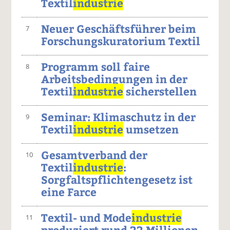
Textil
industrie
Neuer Geschäftsführer beim
7
Forschungskuratorium Textil
Programm soll faire
8
Arbeitsbedingungen in der
Textil
industrie
sicherstellen
Seminar: Klimaschutz in der
9
Textil
industrie
umsetzen
Gesamtverband der
10
Textil
industrie
:
Sorgfaltspflichtengesetz ist
eine Farce
Textil- und Mode
industrie
11
produziert rund 22 Millionen