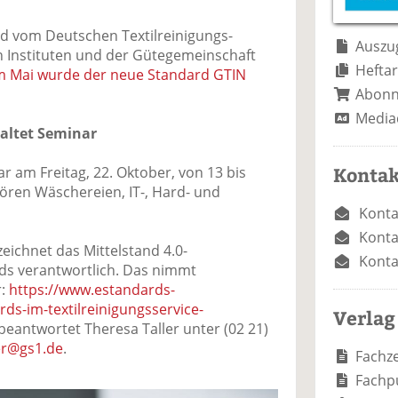
e
n
e
n
n
d vom Deutschen Textilreinigungs-
Auszug
 Instituten und der Gütegemeinschaft
Heftar
m Mai wurde der neue Standard GTIN
Abon
Media
altet Seminar
Kontak
 am Freitag, 22. Oktober, von 13 bis
ören Wäschereien, IT-, Hard- und
Konta
Konta
zeichnet das Mittelstand 4.0-
Konta
s verantwortlich. Das nimmt
r:
https://www.estandards-
ds-im-textilreinigungsservice-
Verlag
 beantwortet Theresa Taller unter (02 21)
ler@gs1.de
.
Fachze
Fachp