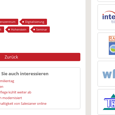
enzzentrum
Digitalisierung
t
Hohenstein
Seminar
Zurück
 Sie auch interessieren
amilientag
ien
flege kühlt weiter ab
h modernisiert
altigkeit von Salesianer online