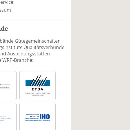
ervice
ssum
nde
rbände Gütegemeinschaften
sinstitute Qualitätsverbünde
und Ausbildungsstätten
ie WRP-Branche: