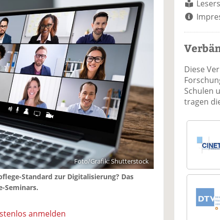
Lesers
Impre
Verbä
Diese Ve
Forschung
Schulen 
tragen d
Foto/Grafik: Shutterstock
pflege-Standard zur Digitalisierung? Das
e-Seminars.
ostenlos anmelden