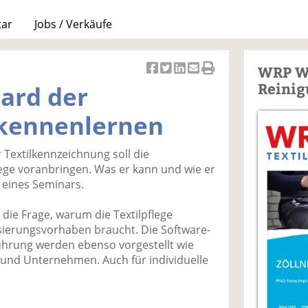
tar
Jobs / Verkäufe
WRP W
Ar
Ar
Ar
Ar
Ar
Reinig
dard der
ti
ti
ti
ti
ti
k
k
k
k
k
 kennenlernen
el
el
el
el
el
a
t
a
p
D
 Textilkennzeichnung soll die
uf
wi
uf
er
ru
flege voranbringen. Was er kann und wie er
F
tt
Li
E
ck
 eines Seminars.
ac
er
n
m
e
e
n
k
ai
n
die Frage, warum die Textilpflege
b
e
l
isierungsvorhaben braucht. Die Software-
o
di
v
ührung werden ebenso vorgestellt wie
o
n
er
 und Unternehmen. Auch für individuelle
k
te
se
te
il
n
il
e
d