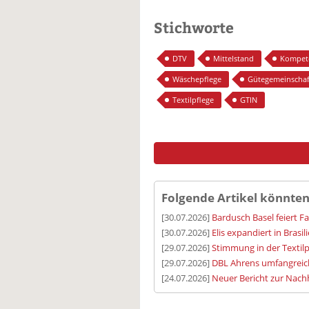
Stichworte
DTV
Mittelstand
Kompet
Wäschepflege
Gütegemeinschaf
Textilpflege
GTIN
Folgende Artikel könnten
[30.07.2026]
Bardusch Basel feiert F
[30.07.2026]
Elis expandiert in Brasil
[29.07.2026]
Stimmung in der Textilp
[29.07.2026]
DBL Ahrens umfangreic
[24.07.2026]
Neuer Bericht zur Nachh