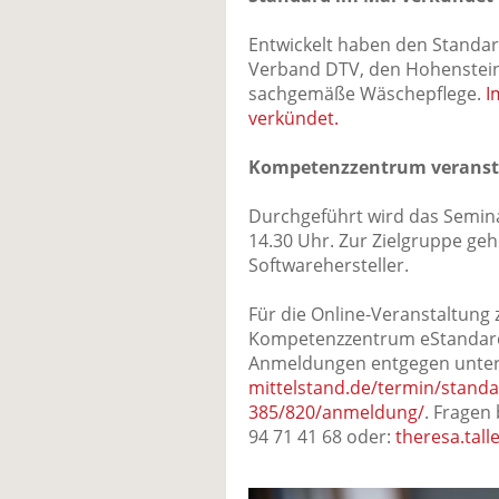
Entwickelt haben den Standar
Verband DTV, den Hohenstein
sachgemäße Wäschepflege.
I
verkündet.
Kompetenzzentrum veranst
Durchgeführt wird das Seminar
14.30 Uhr. Zur Zielgruppe geh
Softwarehersteller.
Für die Online-Veranstaltung 
Kompetenzzentrum eStandard
Anmeldungen entgegen unte
mittelstand.de/termin/standar
385/820/anmeldung/
. Fragen
94 71 41 68 oder:
theresa.tal