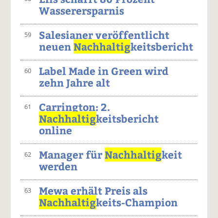
Wasserersparnis
Salesianer veröffentlicht
59
neuen
Nachhaltig
keitsbericht
Label Made in Green wird
60
zehn Jahre alt
Carrington: 2.
61
Nachhaltig
keitsbericht
online
Manager für
Nachhaltig
keit
62
werden
Mewa erhält Preis als
63
Nachhaltig
keits-Champion