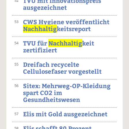
TVU mit Innovationspreis
52
ausgezeichnet
CWS Hygiene veröffentlicht
53
Nachhaltig
keitsreport
TVU für
Nachhaltig
keit
54
zertifiziert
Dreifach recycelte
55
Cellulosefaser vorgestellt
Sitex: Mehrweg-OP-Kleidung
56
spart CO2 im
Gesundheitswesen
Elis mit Gold ausgezeichnet
57
Elis schafft 80 Prozent
58