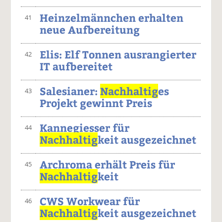
Heinzelmännchen erhalten
41
neue Aufbereitung
Elis: Elf Tonnen ausrangierter
42
IT aufbereitet
Salesianer:
Nachhaltig
es
43
Projekt gewinnt Preis
Kannegiesser für
44
Nachhaltig
keit ausgezeichnet
Archroma erhält Preis für
45
Nachhaltig
keit
CWS Workwear für
46
Nachhaltig
keit ausgezeichnet