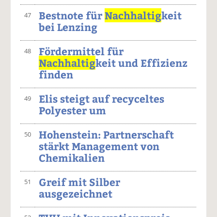
Bestnote für
Nachhaltig
keit
47
bei Lenzing
Fördermittel für
48
Nachhaltig
keit und Effizienz
finden
Elis steigt auf recyceltes
49
Polyester um
Hohenstein: Partnerschaft
50
stärkt Management von
Chemikalien
Greif mit Silber
51
ausgezeichnet