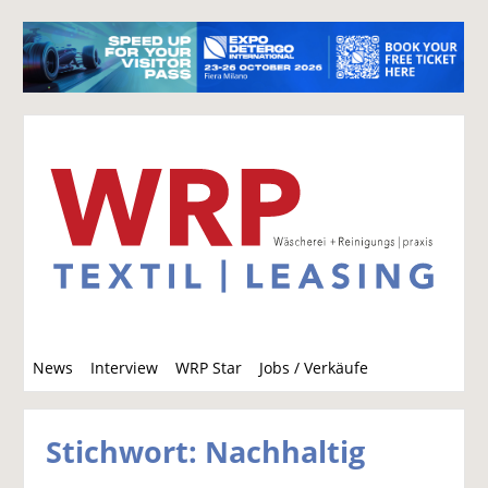
S
News
Interview
WRP Star
Jobs / Verkäufe
u
c
h
Stichwort: Nachhaltig
e