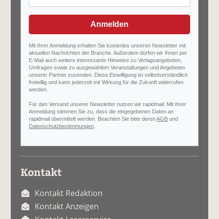
Anmelden
Mit Ihrer Anmeldung erhalten Sie kostenlos unseren Newsletter mit
aktuellen Nachrichten der Branche. Außerdem dürfen wir Ihnen per
E-Mail auch weitere interessante Hinweise zu Verlagsangeboten,
Umfragen sowie zu ausgewählten Veranstaltungen und Angeboten
unserer Partner zusenden. Diese Einwilligung ist selbstverständlich
freiwillig und kann jederzeit mit Wirkung für die Zukunft widerrufen
werden.
Für den Versand unserer Newsletter nutzen wir rapidmail. Mit Ihrer
Anmeldung stimmen Sie zu, dass die eingegebenen Daten an
rapidmail übermittelt werden. Beachten Sie bitte deren
AGB
und
Datenschutzbestimmungen
.
Kontakt
Kontakt Redaktion
Kontakt Anzeigen