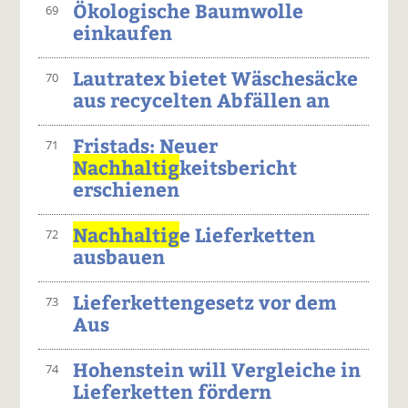
Ökologische Baumwolle
69
einkaufen
Lautratex bietet Wäschesäcke
70
aus recycelten Abfällen an
Fristads: Neuer
71
Nachhaltig
keitsbericht
erschienen
Nachhaltig
e Lieferketten
72
ausbauen
Lieferkettengesetz vor dem
73
Aus
Hohenstein will Vergleiche in
74
Lieferketten fördern