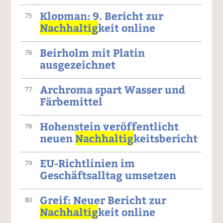
Klopman: 9. Bericht zur
75
Nachhaltig
keit online
Beirholm mit Platin
76
ausgezeichnet
Archroma spart Wasser und
77
Färbemittel
Hohenstein veröffentlicht
78
neuen
Nachhaltig
keitsbericht
EU-Richtlinien im
79
Geschäftsalltag umsetzen
Greif: Neuer Bericht zur
80
Nachhaltig
keit online