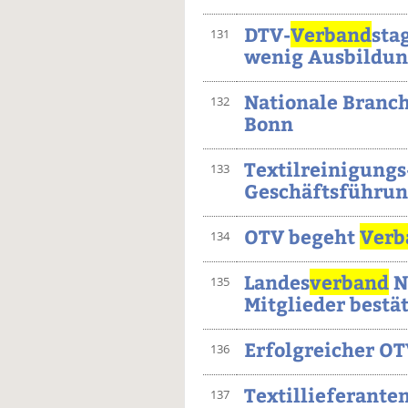
DTV-
Verband
sta
131
wenig Ausbildung
Nationale Branch
132
Bonn
Textilreinigungs
133
Geschäftsführu
OTV begeht
Verb
134
Landes
verband
N
135
Mitglieder bestä
Erfolgreicher OT
136
Textillieferant
137