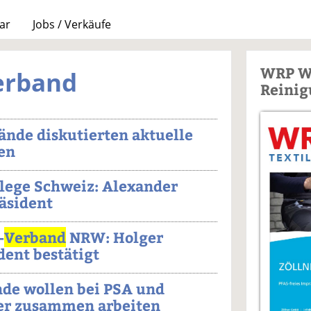
ar
Jobs / Verkäufe
WRP W
erband
Reinig
ände diskutierten aktuelle
en
lege Schweiz: Alexander
räsident
-
Verband
NRW: Holger
dent bestätigt
nde wollen bei PSA und
ger zusammen arbeiten