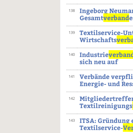
Ingeborg Neumann
138
Gesamt
verband
e
Textilservice-U
139
Wirtschafts
verb
Industrie
verban
140
sich neu auf
Verbände verpfli
141
Energie- und Res
Mitgliedertreffe
142
Textilreinigungs
ITSA: Gründung 
143
Textilservice-
Ve