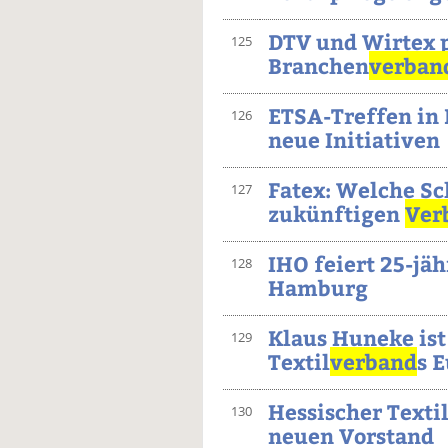
DTV und Wirtex
125
Branchen
verban
ETSA-Treffen in 
126
neue Initiativen
Fatex: Welche S
127
zukünftigen
Ver
IHO feiert 25-jä
128
Hamburg
Klaus Huneke ist
129
Textil
verband
s 
Hessischer Texti
130
neuen Vorstand