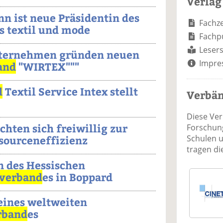
Verlag
 ist neue Präsidentin des
Fachze
s textil und mode
Fachp
Lesers
nternehmen gründen neuen
Impre
and
"WIRTEX"""
d
Textil Service Intex stellt
Verbä
Diese Ve
chten sich freiwillig zur
Forschung
Schulen 
sourceneffizienz
tragen d
n des Hessischen
verband
es in Boppard
eines weltweiten
rband
es