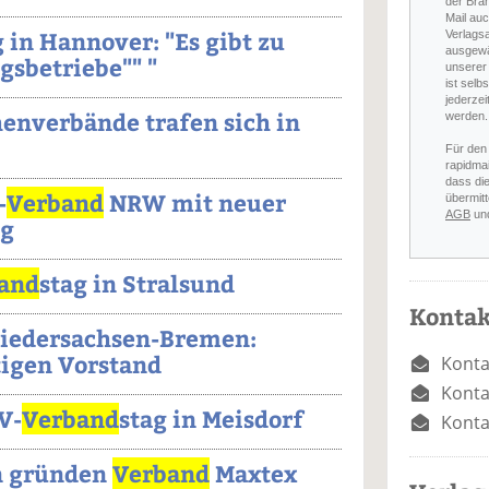
der Bra
Mail auc
g in Hannover: "Es gibt zu
Verlags
ausgewä
sbetriebe"" "
unserer 
ist selb
jederzei
enverbände trafen sich in
werden.
Für den
rapidmai
dass di
-
Verband
NRW mit neuer
übermitt
AGB
un
ng
and
stag in Stralsund
Kontak
iedersachsen-Bremen:
tigen Vorstand
Konta
Konta
V-
Verband
stag in Meisdorf
Konta
en gründen
Verband
Maxtex