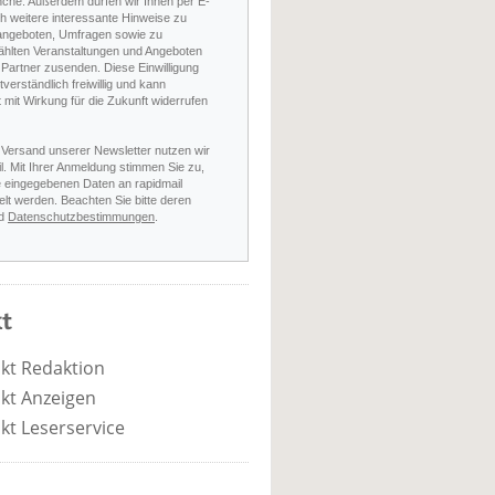
nche. Außerdem dürfen wir Ihnen per E-
h weitere interessante Hinweise zu
angeboten, Umfragen sowie zu
hlten Veranstaltungen und Angeboten
Partner zusenden. Diese Einwilligung
stverständlich freiwillig und kann
t mit Wirkung für die Zukunft widerrufen
 Versand unserer Newsletter nutzen wir
l. Mit Ihrer Anmeldung stimmen Sie zu,
e eingegebenen Daten an rapidmail
elt werden. Beachten Sie bitte deren
d
Datenschutzbestimmungen
.
t
kt Redaktion
kt Anzeigen
kt Leserservice