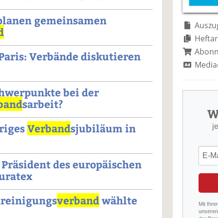
 planen gemeinsamen
Auszug
d
Heftar
Abon
Paris: Verbände diskutieren
Media
chwerpunkte bei der
band
sarbeit?
W
hriges
Verband
sjubiläum in
j
 Präsident des europäischen
Euratex
lreinigungs
verband
wählte
Mit Ihre
unseren 