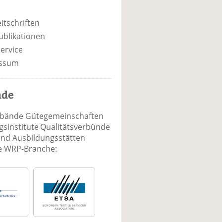
itschriften
ublikationen
ervice
ssum
nde
rbände Gütegemeinschaften
sinstitute Qualitätsverbünde
und Ausbildungsstätten
ie WRP-Branche: