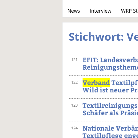
News
Interview
WRP St
Stichwort: V
EFIT: Landesverb
121
Reinigungsthem
Verband
Textilpf
122
Wild ist neuer P
Textilreinigungs
123
Schäfer als Präsi
Nationale Verbä
124
Textilpflege en