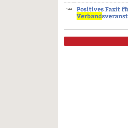
Positives Fazit f
144
Verband
sveranst