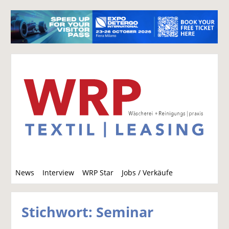
S
News
Interview
WRP Star
Jobs / Verkäufe
u
c
h
Stichwort: Seminar
e