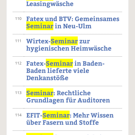
Leasingwäsche
Fatex und BTV: Gemeinsames
110
Seminar
in Neu-Ulm
Wirtex-
Seminar
zur
111
hygienischen Heimwäsche
Fatex-
Seminar
in Baden-
112
Baden lieferte viele
Denkanstöße
Seminar
: Rechtliche
113
Grundlagen für Auditoren
EFIT-
Seminar
: Mehr Wissen
114
über Fasern und Stoffe