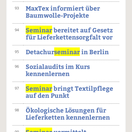
MaxTex informiert über
93
Baumwolle-Projekte
Seminar
bereitet auf Gesetz
94
für Lieferkettensorgfalt vor
Detachur
seminar
in Berlin
95
Sozialaudits im Kurs
96
kennenlernen
Seminar
bringt Textilpflege
97
auf den Punkt
Ökologische Lösungen für
98
Lieferketten kennenlernen
Seminar
vermittelt
99