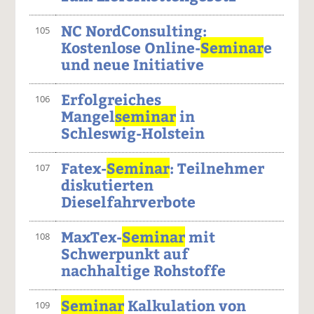
NC NordConsulting:
105
Kostenlose Online-
Seminar
e
und neue Initiative
Erfolgreiches
106
Mangel
seminar
in
Schleswig-Holstein
Fatex-
Seminar
: Teilnehmer
107
diskutierten
Dieselfahrverbote
MaxTex-
Seminar
mit
108
Schwerpunkt auf
nachhaltige Rohstoffe
Seminar
Kalkulation von
109