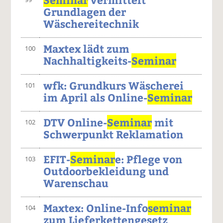
Grundlagen der
Wäschereitechnik
Maxtex lädt zum
100
Nachhaltigkeits-
Seminar
wfk: Grundkurs Wäscherei
101
im April als Online-
Seminar
DTV Online-
Seminar
mit
102
Schwerpunkt Reklamation
EFIT-
Seminar
e: Pflege von
103
Outdoorbekleidung und
Warenschau
Maxtex: Online-Info
seminar
104
zum Lieferkettengesetz