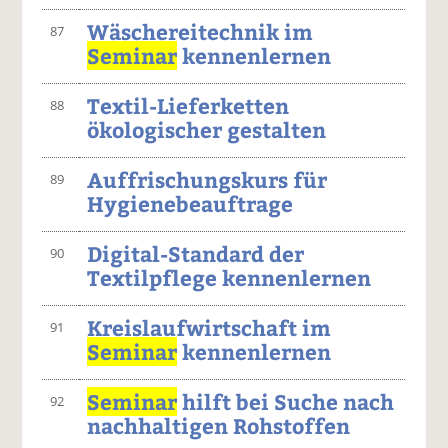
Wäschereitechnik im
87
Seminar
kennenlernen
Textil-Lieferketten
88
ökologischer gestalten
Auffrischungskurs für
89
Hygienebeauftrage
Digital-Standard der
90
Textilpflege kennenlernen
Kreislaufwirtschaft im
91
Seminar
kennenlernen
Seminar
hilft bei Suche nach
92
nachhaltigen Rohstoffen