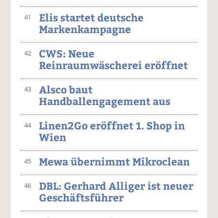
Elis startet deutsche
41
Markenkampagne
CWS: Neue
42
Reinraumwäscherei eröffnet
Alsco baut
43
Handballengagement aus
Linen2Go eröffnet 1. Shop in
44
Wien
Mewa übernimmt Mikroclean
45
DBL: Gerhard Alliger ist neuer
46
Geschäftsführer