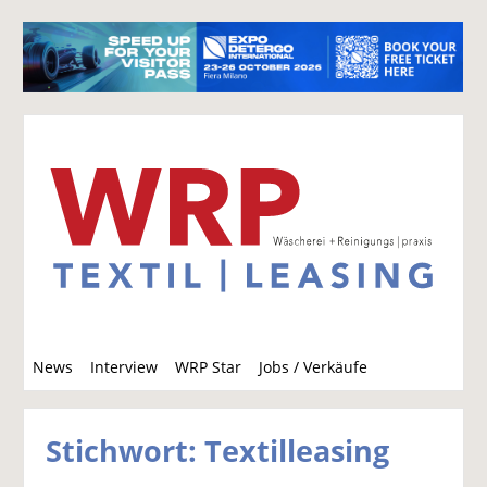
S
News
Interview
WRP Star
Jobs / Verkäufe
u
c
h
Stichwort: Textilleasing
e